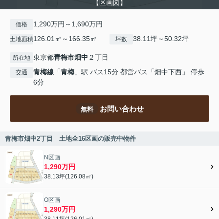
【区画図】
1,290万円～1,690万円
価格
126.01㎡～166.35㎡
38.11坪～50.32坪
土地面積
坪数
東京都
青梅市
畑中
２丁目
所在地
青梅線
「
青梅
」駅 バス15分 都営バス「畑中下西」 停歩
交通
6分
お問い合わせ
無料
青梅市畑中2丁目 土地全16区画の販売中物件
N区画
1,290万円
38.13坪(126.08㎡)
O区画
1,290万円
38.11坪(126.01㎡)