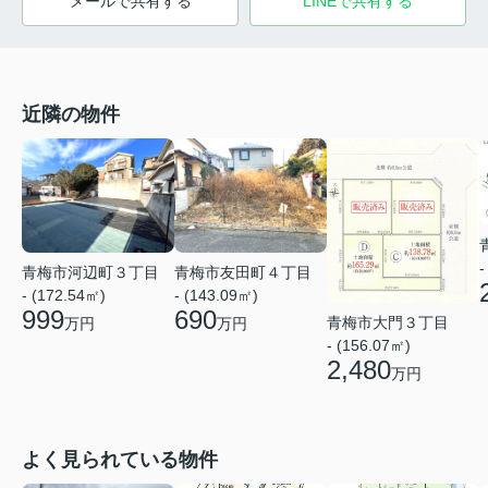
メールで共有する
LINEで共有する
近隣の物件
-
青梅市河辺町３丁目
青梅市友田町４丁目
- (172.54㎡)
- (143.09㎡)
999
690
青梅市大門３丁目
万円
万円
- (156.07㎡)
2,480
万円
よく見られている物件