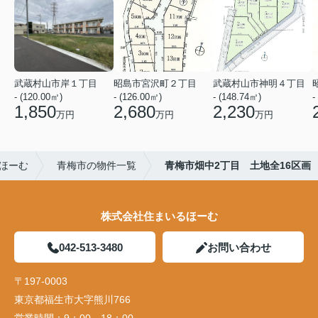
武蔵村山市岸１丁目
昭島市宮沢町２丁目
武蔵村山市神明４丁目
- (120.00㎡)
- (126.00㎡)
- (148.74㎡)
-
1,850
2,680
2,230
万円
万円
万円
ほーむ
青梅市の物件一覧
青梅市畑中2丁目 土地全16区画
株式会社住まいるほーむ
042-513-3480
お問い合わせ
〒197-0003
東京都福生市大字熊川766
営業時間：
9：00～18：00