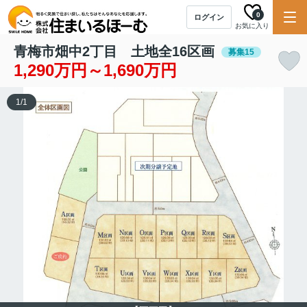
0
ログイン
お気に入り
青梅市畑中2丁目 土地全16区画
募集15
1,290万円～1,690万円
1
/
1