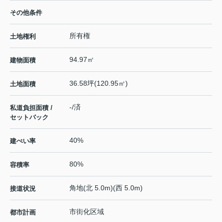
その他条件
所有権
土地権利
94.97㎡
建物面積
36.58坪(120.95㎡)
土地面積
-/済
私道負担面積 /
セットバック
40%
建ぺい率
80%
容積率
角地(北 5.0m)(西 5.0m)
接道状況
市街化区域
都市計画