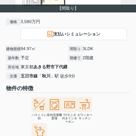
【間取り】
3,580万円
価格
支払いシミュレーション
94.97㎡
3LDK
建物面積
間取り
予定
2階建
築年数
階建て
東京都
あきる野市
下代継
所在地
五日市線
「
秋川
」駅 徒歩9分
交通
物件の特徴
バストイレ
室内洗濯機
TVモニタ
カウンター
別
置場
付きインタ
キッチン
ーホン