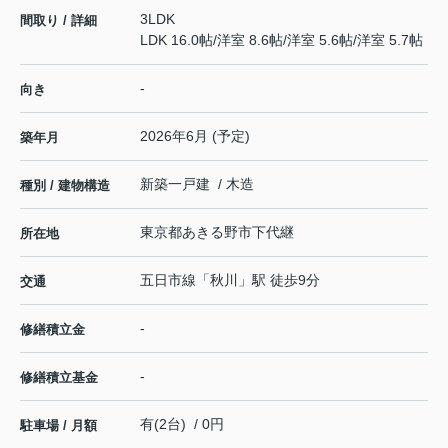
3LDK
間取り / 詳細
LDK 16.0帖
/
洋室 8.6帖
/
洋室 5.6帖
/
洋室 5.7帖
-
向き
2026年6月 (予定)
築年月
新築一戸建 / 木造
種別 / 建物構造
東京都
あきる野市
下代継
所在地
五日市線
「
秋川
」駅 徒歩9分
交通
-
修繕積立金
-
修繕積立基金
有(2台) / 0円
駐車場 / 月額