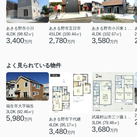
あきる野市小川
あきる野市五日市
あきる野市小川東１丁目
4LDK (98.82㎡)
4SLDK (100.44㎡)
4LDK (102.67㎡)
2
3,400
2,780
3,580
万円
万円
万円
よく見られている物件
福生市大字福生
3LDK (92.46㎡)
2
5,980
武蔵村山市三ツ藤１丁目
あきる野市下代継
万円
3LDK (79.48㎡)
4LDK (95.17㎡)
3,680
3,480
万円
万円