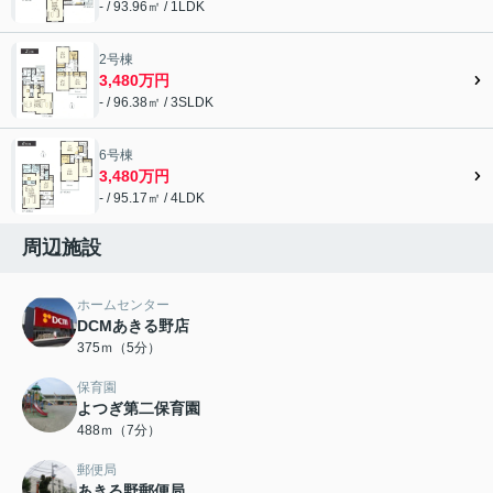
- / 93.96㎡ / 1LDK
2号棟
3,480万円
- / 96.38㎡ / 3SLDK
6号棟
3,480万円
- / 95.17㎡ / 4LDK
周辺施設
ホームセンター
DCMあきる野店
375ｍ（5分）
保育園
よつぎ第二保育園
488ｍ（7分）
郵便局
あきる野郵便局