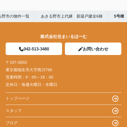
る野市の物件一覧
あきる野市上代継 新築戸建全6棟
5号棟
株式会社住まいるほーむ
042-513-3480
お問い合わせ
〒197-0003
東京都福生市大字熊川766
営業時間：
9：00～18：00
定休日：
毎週火曜日・水曜日
トップページ
スタッフ
ブログ