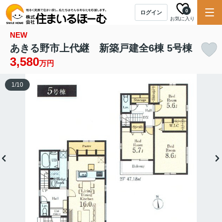
0
ログイン
お気に入り
NEW
あきる野市上代継 新築戸建全6棟 5号棟
3,580
万円
1
/
10