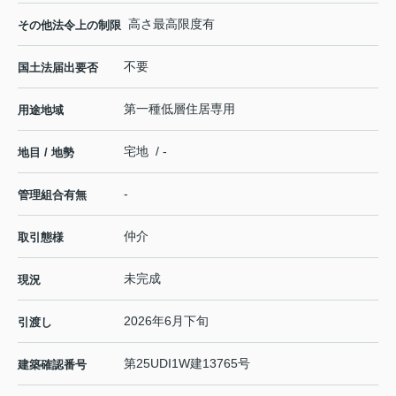
高さ最高限度有
その他法令上の制限
不要
国土法届出要否
第一種低層住居専用
用途地域
宅地 / -
地目 / 地勢
-
管理組合有無
仲介
取引態様
未完成
現況
2026年6月下旬
引渡し
第25UDI1W建13765号
建築確認番号