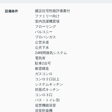
建設住宅性能評価書付
設備条件
ファミリー向け
室内洗濯機置場
フローリング
バルコニー
プロパンガス
公営水道
公共下水
24時間換気システム
電気有
駐車2台可
耐震構造
ガスコンロ
コンロ２口以上
システムキッチン
対面式キッチン
コンロ３口
バス・トイレ別
追焚機能浴室
浴室乾燥機