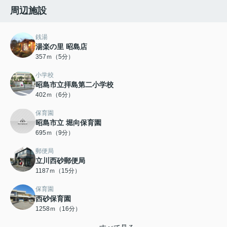
周辺施設
銭湯
湯楽の里 昭島店
357ｍ（5分）
小学校
昭島市立拝島第二小学校
402ｍ（6分）
保育園
昭島市立 堀向保育園
695ｍ（9分）
郵便局
立川西砂郵便局
1187ｍ（15分）
保育園
西砂保育園
1258ｍ（16分）