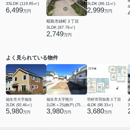
3SLDK (119.85㎡)
3LDK (86.11㎡)
4
6,499
2,999
万円
万円
昭島市緑町３丁目
3LDK (87.76㎡)
2,749
万円
よく見られている物件
福生市大字福生
福生市大字熊川
羽村市羽加美３丁目
3LDK (92.46㎡)
1LDK＋2S(納戸) (75.34㎡)
4LDK (98.33㎡)
3
5,980
3,980
3,680
万円
万円
万円