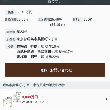
好です。
3,049万円
価格
83.83㎡
25.46坪
3LDK
建物面積
土地面積
間取り
(84.19㎡)
築23年
築年数
東京都
昭島市
美堀町
２丁目
所在地
青梅線
「
拝島
」駅 徒歩19分
交通
西武拝島線
「
西武立川
」駅 徒歩17分
青梅線
「
昭島
」駅 徒歩22分
お問い合わせ
無料
昭島市美堀町2丁目 中古戸建の販売中物件
3,049万円
25.35坪(83.83㎡)