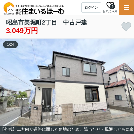
0
ログイン
お気に入り
昭島市美堀町2丁目 中古戸建
3,049万円
1
/
24
【外観】二方向が道路に面した角地のため、陽当たり・風通しともに良