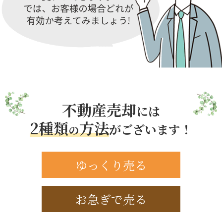
不動産売却
には
2種類
方法
がございます！
の
ゆっくり売る
お急ぎで売る