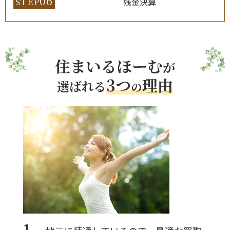
06
STEP
残金決算
住まいるほーむ
が
3つ
理由
選ばれる
の
1.