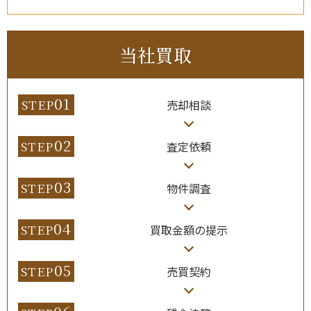
当社買取
01
STEP
売却相談
02
STEP
査定依頼
03
STEP
物件調査
04
STEP
買取金額の提示
05
STEP
売買契約