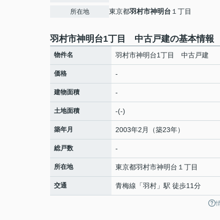
東京都
羽村市
神明台
１丁目
所在地
羽村市神明台1丁目 中古戸建の基本情報
物件名
羽村市神明台1丁目 中古戸建
価格
-
建物面積
-
土地面積
-(-)
築年月
2003年2月（築23年）
総戸数
-
所在地
東京都
羽村市
神明台
１丁目
交通
青梅線
「
羽村
」駅 徒歩11分