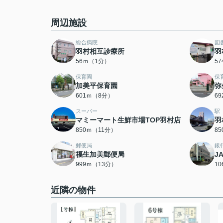
周辺施設
総合病院
図
羽村相互診療所
羽
56ｍ（1分）
5
保育園
保
加美平保育園
弥
601ｍ（8分）
6
スーパー
駅
マミーマート生鮮市場TOP羽村店
羽
850ｍ（11分）
8
郵便局
銀
福生加美郵便局
J
999ｍ（13分）
1
近隣の物件