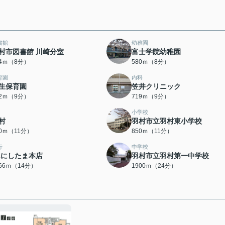
書館
幼稚園
村市図書館 川崎分室
富士学院幼稚園
74ｍ（8分）
580ｍ（8分）
育園
内科
生保育園
笠井クリニック
92ｍ（9分）
719ｍ（9分）
小学校
村
羽村市立羽村東小学校
50ｍ（11分）
850ｍ（11分）
行
中学校
Aにしたま本店
羽村市立羽村第一中学校
066ｍ（14分）
1900ｍ（24分）