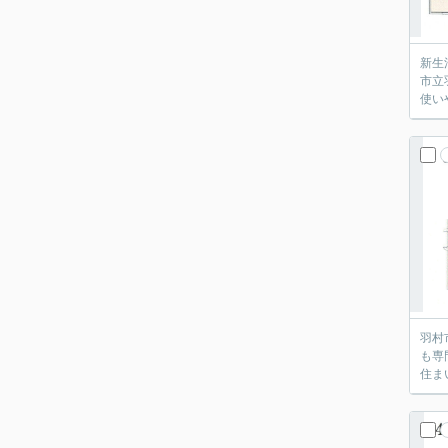
新生
市立
使い
羽村
も専
住ま