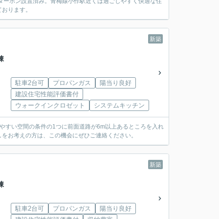
ターホン設置済み。青梅線小作駅近くは過ごしやすく快適な住
ております。
新築
棟
駐車2台可
プロパンガス
陽当り良好
建設住宅性能評価書付
ウォークインクロゼット
システムキッチン
みやすい空間の条件の1つに前面道路が6m以上あるところを入れ
しをお考えの方は、この機会にぜひご連絡ください。
新築
棟
駐車2台可
プロパンガス
陽当り良好