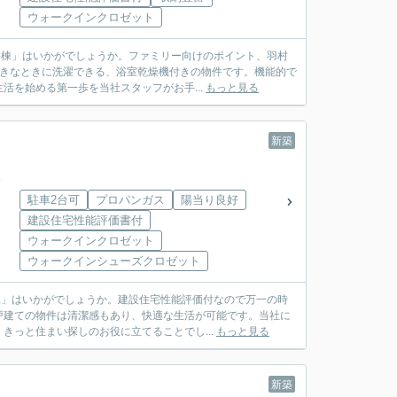
ウォークインクロゼット
5棟」はいかがでしょうか。ファミリー向けのポイント、羽村
好きなときに洗濯できる、浴室乾燥機付きの物件です。機能的で
を始める第一歩を当社スタッフがお手...
もっと見る
新築
駐車2台可
プロパンガス
陽当り良好
建設住宅性能評価書付
ウォークインクロゼット
ウォークインシューズクロゼット
棟」はいかがでしょうか。建設住宅性能評価付なので万一の時
戸建ての物件は清潔感もあり、快適な生活が可能です。当社に
きっと住まい探しのお役に立てることでし...
もっと見る
新築