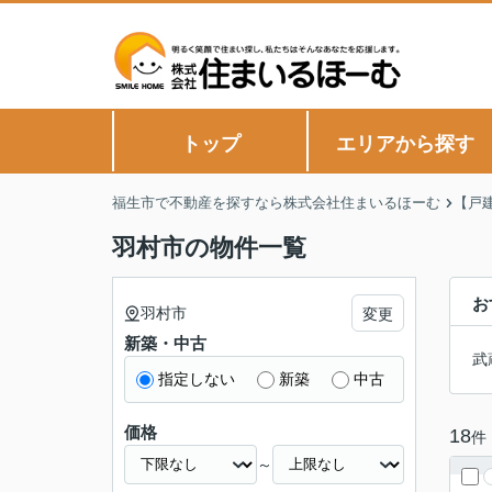
トップ
エリアから探す
福生市で不動産を探すなら株式会社住まいるほーむ
【戸
羽村市の物件一覧
お
羽村市
変更
新築・中古
武
指定しない
新築
中古
価格
18
件
～