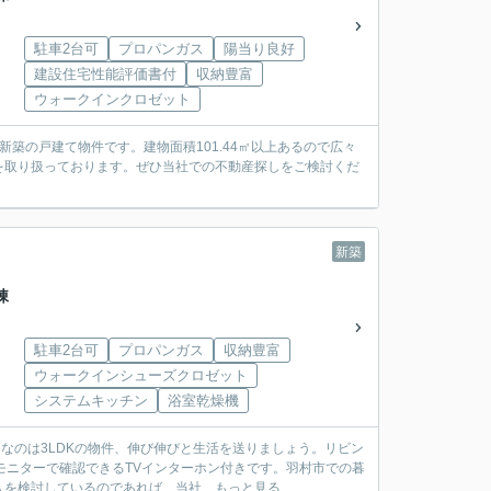
駐車2台可
プロパンガス
陽当り良好
建設住宅性能評価書付
収納豊富
ウォークインクロゼット
築の戸建て物件です。建物面積101.44㎡以上あるので広々
を取り扱っております。ぜひ当社での不動産探しをご検討くだ
新築
棟
駐車2台可
プロパンガス
収納豊富
ウォークインシューズクロゼット
システムキッチン
浴室乾燥機
なのは3LDKの物件、伸び伸びと生活を送りましょう。リビン
モニターで確認できるTVインターホン付きです。羽村市での暮
検討しているのであれば、当社...
もっと見る