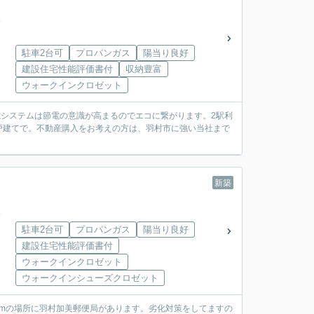
駐車2台可
プロパンガス
陽当り良好
建設住宅性能評価書付
収納豊富
ウォークインクロゼット
電システムは節電の意識が高まるのでエコに繋がります。2駅利
戸建てで。不動産購入をお考えの方は、羽村市に強い当社まで
新築
駐車2台可
プロパンガス
陽当り良好
建設住宅性能評価書付
ウォークインクロゼット
ウォークインシューズクロゼット
8mの場所に羽村加美郵便局があります。劣化対策をしてますの