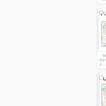
「羽
生活
す。