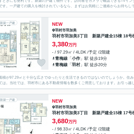
すときにも便利です。新築の戸建て物件です。訪問者をカメラで確認できるTVイン
です。一戸建ての購入を検討されているなら、まずはお気軽にご連絡からお待ちし
新築一戸建
NEW
羽村市
羽加美
羽村市羽加美3丁目 新築戸建全15棟 18号
3,380
万円
- / 97.29㎡ / 4LDK /予定 /2階建
青梅線
「
小作
」駅 徒歩19分
青梅線
「
羽村
」駅 徒歩20分
面積が97.29㎡と十分な広さでゆったりと生活できるのではないのでしょうか。住
ては。当社では、羽村市にある不動産情報を数多くご用意しております。お引っ越
新築一戸建
NEW
羽村市
羽加美
羽村市羽加美3丁目 新築戸建全15棟 17号
3,680
万円
- / 98.33㎡ / 4LDK /予定 /2階建