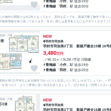
青梅線
「
小作
」駅 徒歩19分
青梅線
「
羽村
」駅 徒歩20分
らの物件の間取りは4LDKとなっており、室内も広々です。新築戸建て物件で清々
不動産情報を取り扱っております。住まい探しは是非私どもにもサポートさせてく
新築一戸建
NEW
羽村市
羽加美
羽村市羽加美3丁目 新築戸建全15棟 16号
3,480
万円
- / 96.31㎡ / 3LDK /予定 /2階建
青梅線
「
小作
」駅 徒歩19分
青梅線
「
羽村
」駅 徒歩20分
面積が96.31平米以上ある物件でゆったりと生活したい方にいかがでしょうか。一
いを見つけて、よりご希望に近い生活を送りましょう。ぜひ当社をご利用ください
新築一戸建
NEW
羽村市
羽加美
羽村市羽加美3丁目 新築戸建全15棟 15号