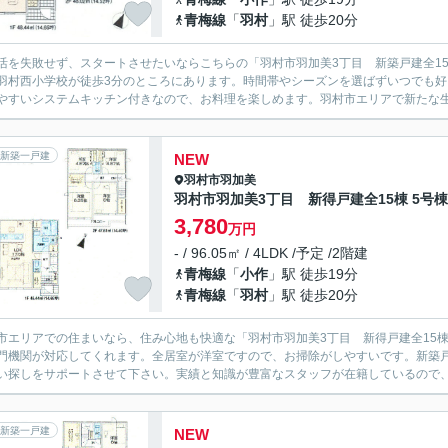
青梅線
「
羽村
」駅 徒歩20分
活を失敗せず、スタートさせたいならこちらの「羽村市羽加美3丁目 新築戸建全1
羽村西小学校が徒歩3分のところにあります。時間帯やシーズンを選ばずいつでも
やすいシステムキッチン付きなので、お料理を楽しめます。羽村市エリアで新たな生活
新築一戸建
NEW
羽村市
羽加美
羽村市羽加美3丁目 新得戸建全15棟 5号棟
3,780
万円
- / 96.05㎡ / 4LDK /予定 /2階建
青梅線
「
小作
」駅 徒歩19分
青梅線
「
羽村
」駅 徒歩20分
市エリアでの住まいなら、住み心地も快適な「羽村市羽加美3丁目 新得戸建全15
門機関が対応してくれます。全居室が洋室ですので、お掃除がしやすいです。新築
い探しをサポートさせて下さい。実績と知識が豊富なスタッフが在籍しているので、
新築一戸建
NEW