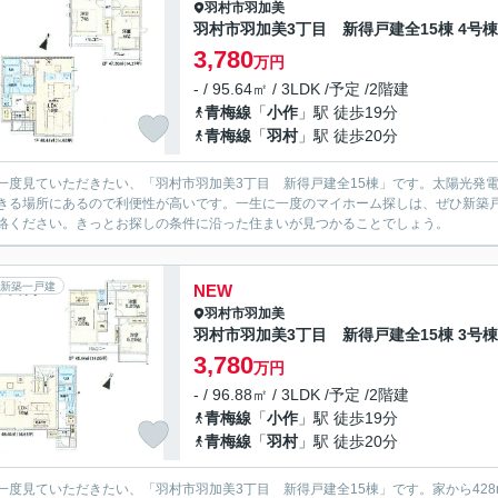
羽村市
羽加美
羽村市羽加美3丁目 新得戸建全15棟 4号棟
3,780
万円
- / 95.64㎡ / 3LDK /予定 /2階建
青梅線
「
小作
」駅 徒歩19分
青梅線
「
羽村
」駅 徒歩20分
一度見ていただきたい、「羽村市羽加美3丁目 新得戸建全15棟」です。太陽光発
きる場所にあるので利便性が高いです。一生に一度のマイホーム探しは、ぜひ新築
絡ください。きっとお探しの条件に沿った住まいが見つかることでしょう。
新築一戸建
NEW
羽村市
羽加美
羽村市羽加美3丁目 新得戸建全15棟 3号棟
3,780
万円
- / 96.88㎡ / 3LDK /予定 /2階建
青梅線
「
小作
」駅 徒歩19分
青梅線
「
羽村
」駅 徒歩20分
一度見ていただきたい、「羽村市羽加美3丁目 新得戸建全15棟」です。家から42