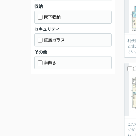
収納
床下収納
セキュリティ
複層ガラス
利便
と使
その他
さい
南向き
こだ
グダ
らし