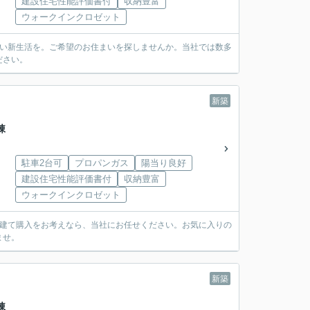
建設住宅性能評価書付
収納豊富
ウォークインクロゼット
しい新生活を。ご希望のお住まいを探しませんか。当社では数多
ださい。
新築
棟
駐車2台可
プロパンガス
陽当り良好
建設住宅性能評価書付
収納豊富
ウォークインクロゼット
戸建て購入をお考えなら、当社にお任せください。お気に入りの
ませ。
新築
棟