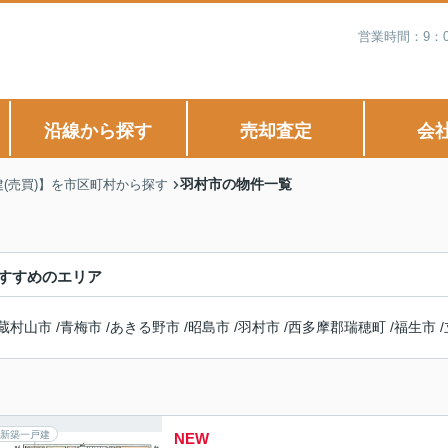
営業時間：9：
沿線から探す
売却査定
会
羽村市の物件一覧
建(売買)】を市区町村から探す
すすめのエリア
蔵村山市
/
青梅市
/
あきる野市
/
昭島市
/
羽村市
/
西多摩郡瑞穂町
/
福生市
/
新築一戸建
NEW