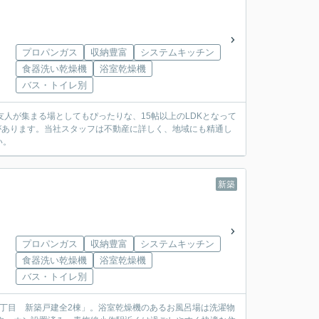
プロパンガス
収納豊富
システムキッチン
食器洗い乾燥機
浴室乾燥機
バス・トイレ別
人が集まる場としてもぴったりな、15帖以上のLDKとなって
があります。当社スタッフは不動産に詳しく、地域にも精通し
い。
新築
プロパンガス
収納豊富
システムキッチン
食器洗い乾燥機
浴室乾燥機
バス・トイレ別
丁目 新築戸建全2棟」。浴室乾燥機のあるお風呂場は洗濯物