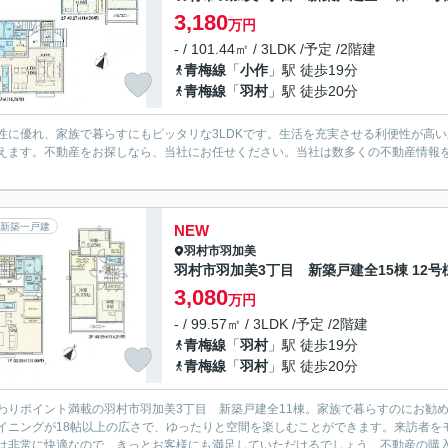
3,180
万円
- / 101.44㎡ / 3LDK /予定 /2階建
青梅線
「
小作
」駅 徒歩19分
青梅線
「
羽村
」駅 徒歩20分
性に優れ、家族で暮らすにもピッタリな3LDKです。生活を充実させる利便性が高い新
えます。不動産をお探しなら、当社にお任せください。当社は数多くの不動産情報
。
新築一戸建
NEW
羽村市
羽加美
羽村市羽加美3丁目 新築戸建全15棟 12号
3,080
万円
- / 99.57㎡ / 3LDK /予定 /2階建
青梅線
「
羽村
」駅 徒歩19分
青梅線
「
羽村
」駅 徒歩20分
わりポイント満載の羽村市羽加美3丁目 新築戸建全11棟。家族で暮らすのにお勧め
イニングが18帖以上の広さで、ゆったりと空間を楽しむことができます。来訪者を
は非常に快適なので、きっとお客様にも満足していただけるでしょう。不動産の購入を