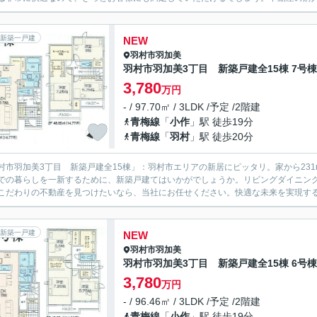
新築一戸建
NEW
羽村市
羽加美
羽村市羽加美3丁目 新築戸建全15棟 7号棟
3,780
万円
- / 97.70㎡ / 3LDK /予定 /2階建
青梅線
「
小作
」駅 徒歩19分
青梅線
「
羽村
」駅 徒歩20分
村市羽加美3丁目 新築戸建全15棟」：羽村市エリアの新居にピッタリ。家から23
での暮らしを一新するために、新築戸建てはいかがでしょうか。リビングダイニング
こだわりの不動産を見つけたいなら、当社にお任せください。快適な未来を実現するた
新築一戸建
NEW
羽村市
羽加美
羽村市羽加美3丁目 新築戸建全15棟 6号棟
3,780
万円
- / 96.46㎡ / 3LDK /予定 /2階建
青梅線
「
小作
」駅 徒歩19分