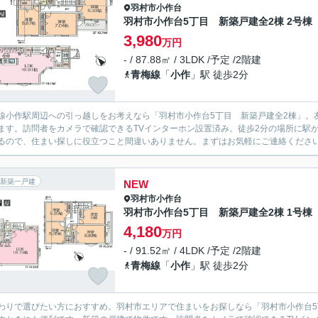
羽村市
小作台
羽村市小作台5丁目 新築戸建全2棟 2号棟
3,980
万円
- / 87.88㎡ / 3LDK /予定 /2階建
青梅線
「
小作
」駅 徒歩2分
線小作駅周辺への引っ越しをお考えなら「羽村市小作台5丁目 新築戸建全2棟」。友
ます。訪問者をカメラで確認できるTVインターホン設置済み。徒歩2分の場所に駅
るので、住まい探しに役立つこと間違いありません。まずはお気軽にご連絡くださ
新築一戸建
NEW
羽村市
小作台
羽村市小作台5丁目 新築戸建全2棟 1号棟
4,180
万円
- / 91.52㎡ / 4LDK /予定 /2階建
青梅線
「
小作
」駅 徒歩2分
わりで選びたい方におすすめ。羽村市エリアで住まいをお探しなら「羽村市小作台5