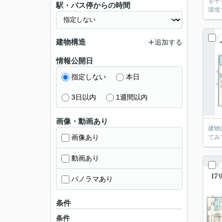
を干
駅・バス停からの時間
環境
建物構造
追加する
情報公開日
指定しない
本日
3日以内
1週間以内
画像・動画あり
建物
画像あり
てみ
動画あり
パノラマあり
条件
条件