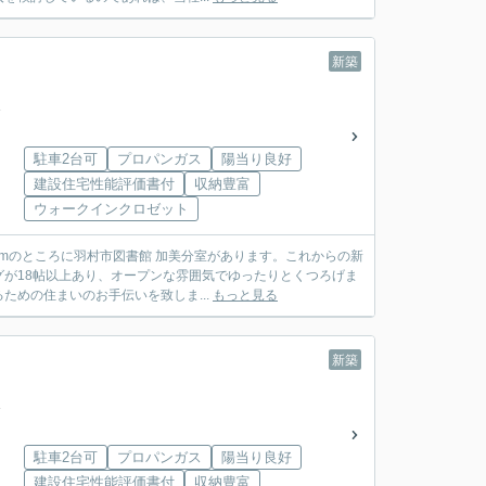
新築
駐車2台可
プロパンガス
陽当り良好
建設住宅性能評価書付
収納豊富
ウォークインクロゼット
1mのところに羽村市図書館 加美分室があります。これからの新
が18帖以上あり、オープンな雰囲気でゆったりとくつろげま
めの住まいのお手伝いを致しま...
もっと見る
新築
駐車2台可
プロパンガス
陽当り良好
建設住宅性能評価書付
収納豊富