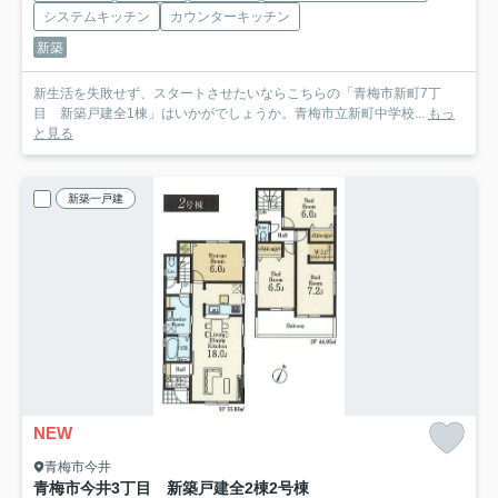
システムキッチン
カウンターキッチン
新築
新生活を失敗せず、スタートさせたいならこちらの「青梅市新町7丁
目 新築戸建全1棟」はいかがでしょうか。青梅市立新町中学校...
もっ
と見る
新築一戸建
NEW
青梅市今井
青梅市今井3丁目 新築戸建全2棟
2号棟