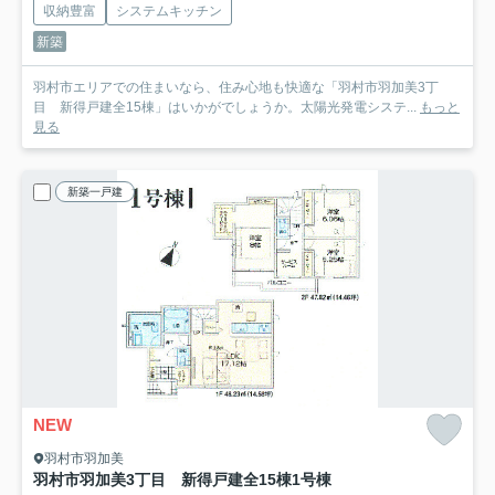
収納豊富
システムキッチン
新築
羽村市エリアでの住まいなら、住み心地も快適な「羽村市羽加美3丁
目 新得戸建全15棟」はいかがでしょうか。太陽光発電システ...
もっと
見る
新築一戸建
NEW
羽村市羽加美
羽村市羽加美3丁目 新得戸建全15棟
1号棟