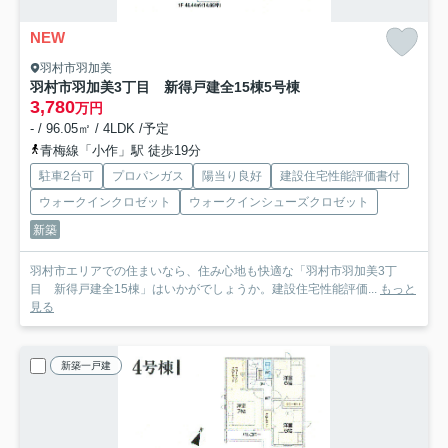
NEW
羽村市羽加美
羽村市羽加美3丁目 新得戸建全15棟
5号棟
3,780
万円
- / 96.05㎡ / 4LDK /予定
青梅線「小作」駅 徒歩19分
駐車2台可
プロパンガス
陽当り良好
建設住宅性能評価書付
ウォークインクロゼット
ウォークインシューズクロゼット
新築
羽村市エリアでの住まいなら、住み心地も快適な「羽村市羽加美3丁
目 新得戸建全15棟」はいかがでしょうか。建設住宅性能評価...
もっと
見る
新築一戸建