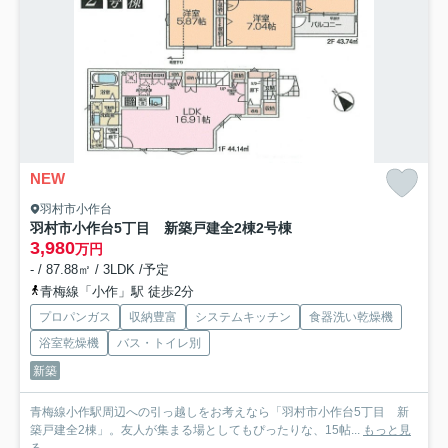
NEW
羽村市小作台
羽村市小作台5丁目 新築戸建全2棟
2号棟
3,980
万円
- / 87.88㎡ / 3LDK /予定
青梅線「小作」駅 徒歩2分
プロパンガス
収納豊富
システムキッチン
食器洗い乾燥機
浴室乾燥機
バス・トイレ別
新築
青梅線小作駅周辺への引っ越しをお考えなら「羽村市小作台5丁目 新
築戸建全2棟」。友人が集まる場としてもぴったりな、15帖...
もっと見