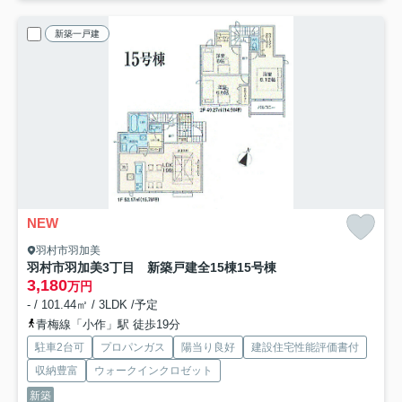
新築一戸建
NEW
羽村市羽加美
羽村市羽加美3丁目 新築戸建全15棟
15号棟
3,180
万円
- / 101.44㎡ / 3LDK /予定
青梅線「小作」駅 徒歩19分
駐車2台可
プロパンガス
陽当り良好
建設住宅性能評価書付
収納豊富
ウォークインクロゼット
新築