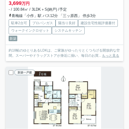
3,699
万円
- / 100.84㎡ / 3LDK＋S(納戸) /予定
青梅線「小作」駅 バス12分 「三ッ原西」 停歩3分
駐車2台可
プロパンガス
陽当り良好
建設住宅性能評価書付
ウォークインクロゼット
システムキッチン
新築
約18帖のゆとりあるLDKは、ご家族がゆったりとくつろげる開放的な空
間。スーパーやドラッグストアが身近に揃い、毎日のお買...
もっと見る
新築一戸建