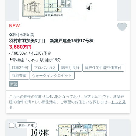
NEW
羽村市羽加美
羽村市羽加美3丁目 新築戸建全15棟
17号棟
3,680
万円
- / 98.33㎡ / 4LDK /予定
青梅線「小作」駅 徒歩19分
駐車2台可
プロパンガス
陽当り良好
建設住宅性能評価書付
収納豊富
ウォークインクロゼット
新築
こちらの物件の間取りは4LDKとなっており、室内も広々です。新築戸
建て物件で清々しい新生活を。ご希望のお住まいを探しませ...
もっと見
る
新築一戸建