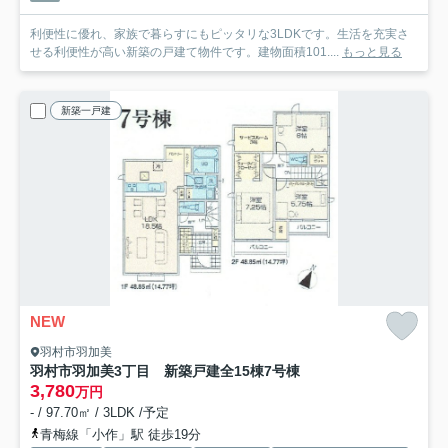
利便性に優れ、家族で暮らすにもピッタリな3LDKです。生活を充実さ
せる利便性が高い新築の戸建て物件です。建物面積101....
もっと見る
新築一戸建
NEW
羽村市羽加美
羽村市羽加美3丁目 新築戸建全15棟
7号棟
3,780
万円
- / 97.70㎡ / 3LDK /予定
青梅線「小作」駅 徒歩19分