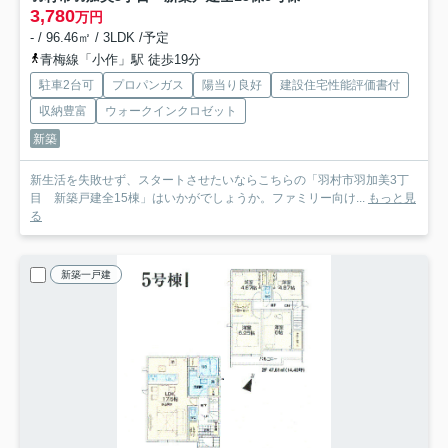
3,780
万円
- / 96.46㎡ / 3LDK /予定
青梅線「小作」駅 徒歩19分
駐車2台可
プロパンガス
陽当り良好
建設住宅性能評価書付
収納豊富
ウォークインクロゼット
新築
新生活を失敗せず、スタートさせたいならこちらの「羽村市羽加美3丁
目 新築戸建全15棟」はいかがでしょうか。ファミリー向け...
もっと見
る
新築一戸建