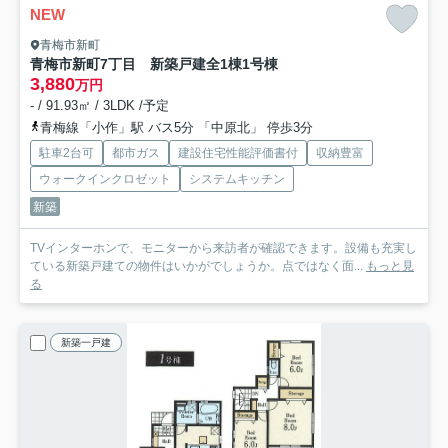
NEW
青梅市新町
青梅市新町7丁目 新築戸建全1棟
1号棟
3,880
万円
- / 91.93㎡ / 3LDK /予定
青梅線「小作」駅 バス5分 「中原北」 停歩3分
駐車2台可
都市ガス
建設住宅性能評価書付
収納豊富
ウォークインクロゼット
システムキッチン
新築
TVインターホンで、モニターから来訪者が確認できます。設備も充実し
ている新築戸建ての物件はいかがでしょうか。点ではなく面...
もっと見
る
新築一戸建