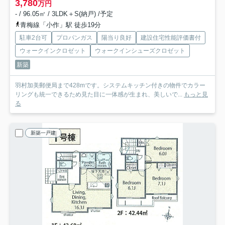
3,780
万円
- / 96.05㎡ / 3LDK＋S(納戸) /予定
青梅線「小作」駅 徒歩19分
駐車2台可
プロパンガス
陽当り良好
建設住宅性能評価書付
ウォークインクロゼット
ウォークインシューズクロゼット
新築
羽村加美郵便局まで428mです。システムキッチン付きの物件でカラー
リングも統一できるため見た目に一体感が生まれ、美しいで...
もっと見
る
新築一戸建