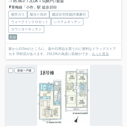
- / 85.86㎡ / 2LDK＋S(納戸) /新築
青梅線「小作」駅 徒歩10分
都市ガス
陽当り良好
建設住宅性能評価書付
ウォークインクロゼット
システムキッチン
カウンターキッチン
新築
家から415mのところに、薬や日用品を買うのに便利なドラッグストア
セキ 羽村店があります。2SLDKの為楽に収納ができ...
もっと見る
新築一戸建