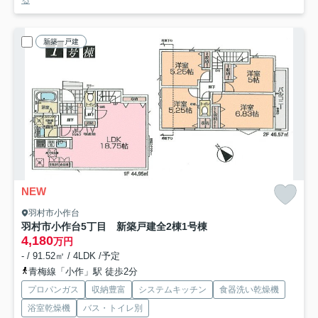
る
新築一戸建
NEW
羽村市小作台
羽村市小作台5丁目 新築戸建全2棟
1号棟
4,180
万円
- / 91.52㎡ / 4LDK /予定
青梅線「小作」駅 徒歩2分
プロパンガス
収納豊富
システムキッチン
食器洗い乾燥機
浴室乾燥機
バス・トイレ別