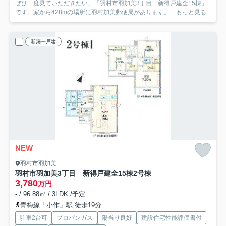
ぜひ一度見ていただきたい、「羽村市羽加美3丁目 新得戸建全15棟」
です。家から428mの場所に羽村加美郵便局があります。...
もっと見る
新築一戸建
NEW
羽村市羽加美
羽村市羽加美3丁目 新得戸建全15棟
2号棟
3,780
万円
- / 96.88㎡ / 3LDK /予定
青梅線「小作」駅 徒歩19分
駐車2台可
プロパンガス
陽当り良好
建設住宅性能評価書付