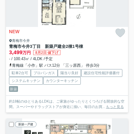
NEW
青梅市今井
青梅市今井3丁目 新築戸建全2棟
1号棟
3,499
万円
8月2日 値下げ
- / 100.43㎡ / 4LDK /予定
青梅線「小作」駅 バス12分 「三ッ原西」 停歩3分
駐車2台可
プロパンガス
陽当り良好
建設住宅性能評価書付
システムキッチン
カウンターキッチン
新築
約18帖のゆとりあるLDKは、ご家族がゆったりとくつろげる開放的な空
間。スーパーやドラッグストアが身近に揃い、毎日のお買...
もっと見る
新築一戸建