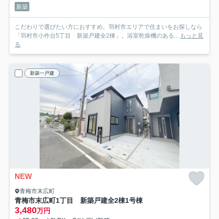
新築
こだわりで選びたい方におすすめ。羽村市エリアで住まいをお探しなら
「羽村市小作台5丁目 新築戸建全2棟」。浴室乾燥機のある...
もっと見
る
新築一戸建
NEW
青梅市末広町
青梅市末広町1丁目 新築戸建全2棟
1号棟
3,480
万円