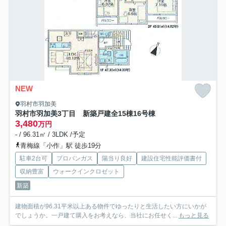
NEW
羽村市羽加美
羽村市羽加美3丁目 新築戸建全15棟
16号棟
3,480
万円
- / 96.31㎡ / 3LDK /予定
青梅線「小作」駅 徒歩19分
駐車2台可
プロパンガス
陽当り良好
建設住宅性能評価書付
収納豊富
ウォークインクロゼット
新築
建物面積が96.31平米以上ある物件でゆったりと生活したい方にいかが
でしょうか。一戸建て購入をお考えなら、当社にお任せく...
もっと見る