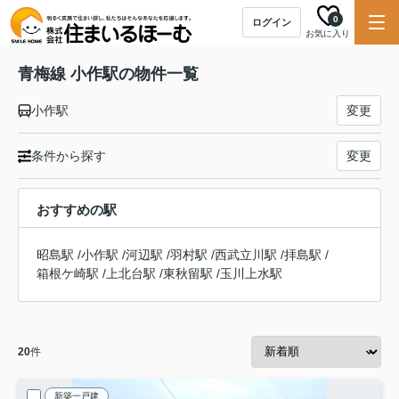
0
ログイン
お気に入り
青梅線 小作駅の物件一覧
小作駅
変更
条件から探す
変更
おすすめの駅
昭島駅
/
小作駅
/
河辺駅
/
羽村駅
/
西武立川駅
/
拝島駅
/
箱根ケ崎駅
/
上北台駅
/
東秋留駅
/
玉川上水駅
20
件
新築一戸建