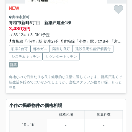
NEW
青梅市新町
青梅市新町5丁目 新築戸建全1棟
3,480
万円
- / 86.12㎡ / 3LDK /予定
青梅線「小作」駅 徒歩27分
青梅線「小作」駅 バス8分 「宮の前」 停歩7分
駐車2台可
都市ガス
陽当り良好
建設住宅性能評価書付
システムキッチン
カウンターキッチン
新築
角地なので日当たりも良く健康的な生活に適しています。新築戸建てで
新生活を始めてはいかがでしょうか。当社スタッフが住まい探...
もっと
見る
小作の掲載物件の価格相場
価格相場
募集件数
-
-
1R～1K