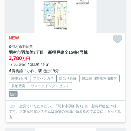
NEW
羽村市羽加美
羽村市羽加美3丁目 新得戸建全15棟
4号棟
3,780
万円
- / 95.64㎡ / 3LDK /予定
青梅線「小作」駅 徒歩19分
駐車2台可
プロパンガス
陽当り良好
建設住宅性能評価書付
収納豊富
ウォークインクロゼット
新築
ぜひ一度見ていただきたい、「羽村市羽加美3丁目 新得戸建全15棟」
です。太陽光発電システムは節電の意識が高まるのでエコに...
もっと見
る