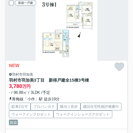
新築一戸建
NEW
羽村市羽加美
羽村市羽加美3丁目 新得戸建全15棟
3号棟
3,780
万円
- / 96.88㎡ / 3LDK /予定
青梅線「小作」駅 徒歩19分
駐車2台可
プロパンガス
陽当り良好
建設住宅性能評価書付
ウォークインクロゼット
ウォークインシューズクロゼット
新築