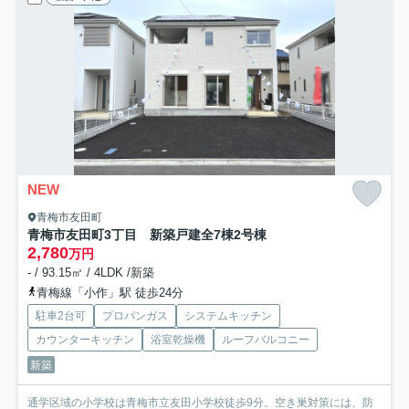
NEW
青梅市友田町
青梅市友田町3丁目 新築戸建全7棟
2号棟
2,780
万円
- / 93.15㎡ / 4LDK /新築
青梅線「小作」駅 徒歩24分
駐車2台可
プロパンガス
システムキッチン
カウンターキッチン
浴室乾燥機
ルーフバルコニー
新築
通学区域の小学校は青梅市立友田小学校徒歩9分。空き巣対策には、防