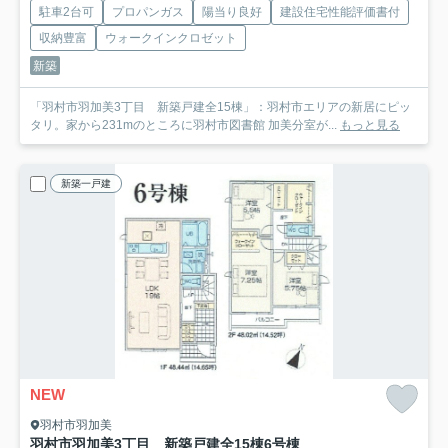
駐車2台可
プロパンガス
陽当り良好
建設住宅性能評価書付
収納豊富
ウォークインクロゼット
新築
「羽村市羽加美3丁目 新築戸建全15棟」：羽村市エリアの新居にピッ
タリ。家から231mのところに羽村市図書館 加美分室が...
もっと見る
新築一戸建
NEW
羽村市羽加美
羽村市羽加美3丁目 新築戸建全15棟
6号棟