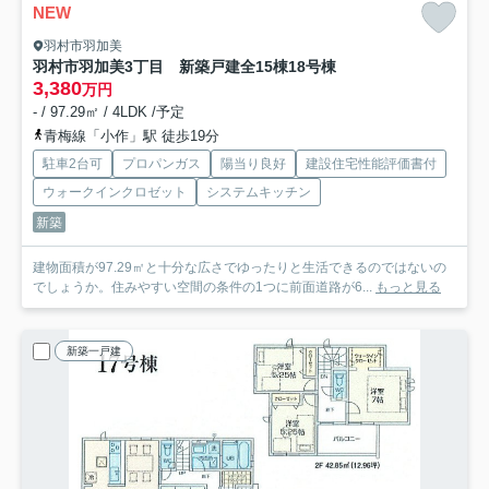
NEW
羽村市羽加美
羽村市羽加美3丁目 新築戸建全15棟
18号棟
3,380
万円
- / 97.29㎡ / 4LDK /予定
青梅線「小作」駅 徒歩19分
駐車2台可
プロパンガス
陽当り良好
建設住宅性能評価書付
ウォークインクロゼット
システムキッチン
新築
建物面積が97.29㎡と十分な広さでゆったりと生活できるのではないの
でしょうか。住みやすい空間の条件の1つに前面道路が6...
もっと見る
新築一戸建