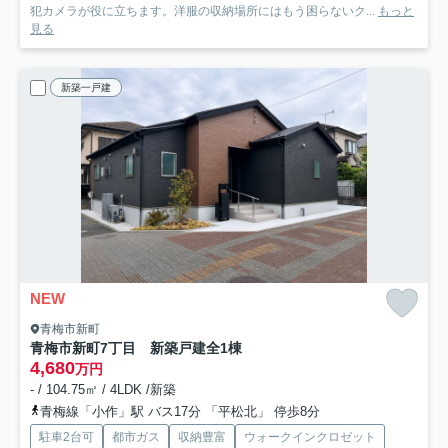
犯カメラが役に立ちます。洋服の収納場所にはもう困らないク...
もっと
見る
新築一戸建
NEW
青梅市新町
青梅市新町7丁目 新築戸建全1棟
4,680
万円
- / 104.75㎡ / 4LDK /新築
青梅線「小作」駅 バス17分 「平松北」 停歩8分
駐車2台可
都市ガス
収納豊富
ウォークインクロゼット