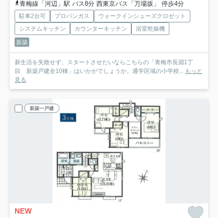
青梅線「河辺」駅 バス8分 西東京バス「万場坂」 停歩4分
駐車2台可
プロパンガス
ウォークインシューズクロゼット
システムキッチン
カウンターキッチン
浴室乾燥機
新築
新生活を失敗せず、スタートさせたいならこちらの「青梅市長淵1丁
目 新築戸建全10棟」はいかがでしょうか。通学区域の小学校...
もっと
見る
新築一戸建
NEW