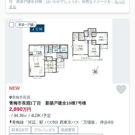
目 新築戸建全10棟」はいかがでしょうか。自然なイメージを...
もっと
見る
新築一戸建
NEW
青梅市長淵
青梅市長淵1丁目 新築戸建全10棟
7号棟
2,890
万円
- / 94.39㎡ / 4LDK /予定
青梅線「河辺」駅 バス8分 西東京バス「万場坂」 停歩4分
駐車2台可
プロパンガス
収納豊富