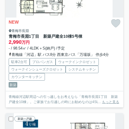
NEW
青梅市長淵
青梅市長淵1丁目 新築戸建全10棟
5号棟
2,990
万円
- / 98.54㎡ / 4LDK＋S(納戸) /予定
青梅線「河辺」駅 バス8分 西東京バス「万場坂」 停歩4分
駐車2台可
プロパンガス
ウォークインクロゼット
ウォークインシューズクロゼット
システムキッチン
カウンターキッチン
新築
青梅線河辺駅周辺への引っ越しをお考えなら「青梅市長淵1丁目 新築
戸建全10棟」。ご家族でお引越しの時にお勧めなのは4SL...
もっと見る
新築一戸建