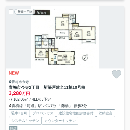
新築一戸建
NEW
青梅市今寺
青梅市今寺2丁目 新築戸建全11棟
10号棟
3,280
万円
- / 102.06㎡ / 4LDK /予定
青梅線「河辺」駅 バス7分 「藤橋」 停歩3分
駐車2台可
プロパンガス
建設住宅性能評価書付
収納豊富
システムキッチン
カウンターキッチン
新築