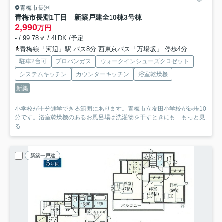
青梅市長淵
青梅市長淵1丁目 新築戸建全10棟
3号棟
2,990
万円
- / 99.78㎡ / 4LDK /予定
青梅線「河辺」駅 バス8分 西東京バス「万場坂」 停歩4分
駐車2台可
プロパンガス
ウォークインシューズクロゼット
システムキッチン
カウンターキッチン
浴室乾燥機
新築
小学校が十分通学できる範囲にあります。青梅市立友田小学校が徒歩10
分です。浴室乾燥機のあるお風呂場は洗濯物を干すときにも...
もっと見
る
新築一戸建