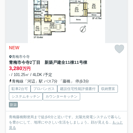
NEW
青梅市今寺
青梅市今寺2丁目 新築戸建全11棟
11号棟
3,280
万円
- / 101.25㎡ / 4LDK /予定
青梅線「河辺」駅 バス7分 「藤橋」 停歩3分
駐車2台可
プロパンガス
建設住宅性能評価書付
収納豊富
システムキッチン
カウンターキッチン
新築
青梅藤橋郵便局まで徒歩6分と近いです。太陽光発電システムで暮らし
を豊かにして、地球にやさしい生活をしましょう。顔が見える...
もっと
見る