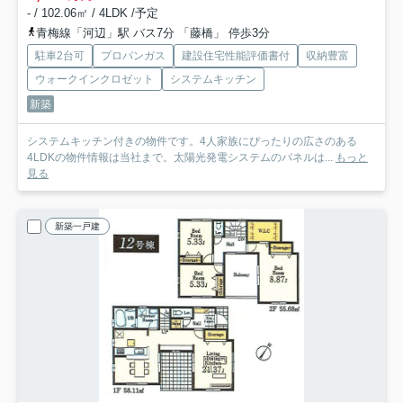
- / 102.06㎡ / 4LDK /予定
青梅線「河辺」駅 バス7分 「藤橋」 停歩3分
駐車2台可
プロパンガス
建設住宅性能評価書付
収納豊富
ウォークインクロゼット
システムキッチン
新築
システムキッチン付きの物件です。4人家族にぴったりの広さのある
4LDKの物件情報は当社まで。太陽光発電システムのパネルは...
もっと
見る
新築一戸建