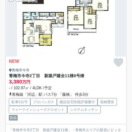
NEW
青梅市今寺
青梅市今寺2丁目 新築戸建全11棟
8号棟
3,380
万円
- / 102.87㎡ / 4LDK /予定
青梅線「河辺」駅 バス7分 「藤橋」 停歩3分
駐車2台可
プロパンガス
建設住宅性能評価書付
収納豊富
ウォークインシューズクロゼット
システムキッチン
新築
「青梅市今寺2丁目 新築戸建全11棟」：青梅市エリアの新居にピッタ