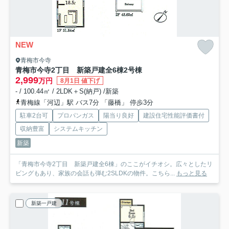
NEW
青梅市今寺
青梅市今寺2丁目 新築戸建全6棟
2号棟
2,999
万円
8月1日 値下げ
- / 100.44㎡ / 2LDK＋S(納戸) /新築
青梅線「河辺」駅 バス7分 「藤橋」 停歩3分
駐車2台可
プロパンガス
陽当り良好
建設住宅性能評価書付
収納豊富
システムキッチン
新築
「青梅市今寺2丁目 新築戸建全6棟」のここがイチオシ。広々としたリ
ビングもあり、家族の会話も弾む2SLDKの物件。こちら...
もっと見る
新築一戸建