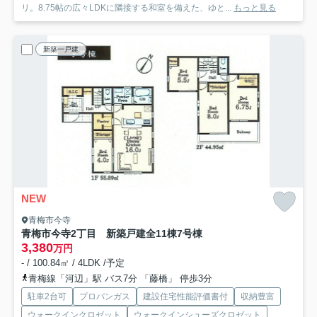
リ。8.75帖の広々LDKに隣接する和室を備えた、ゆと...
もっと見る
新築一戸建
NEW
青梅市今寺
青梅市今寺2丁目 新築戸建全11棟
7号棟
3,380
万円
- / 100.84㎡ / 4LDK /予定
青梅線「河辺」駅 バス7分 「藤橋」 停歩3分
駐車2台可
プロパンガス
建設住宅性能評価書付
収納豊富
ウォークインクロゼット
ウォークインシューズクロゼット