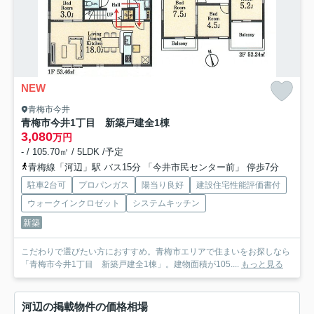
NEW
青梅市今井
青梅市今井1丁目 新築戸建全1棟
3,080
万円
- / 105.70㎡ / 5LDK /予定
青梅線「河辺」駅 バス15分 「今井市民センター前」 停歩7分
駐車2台可
プロパンガス
陽当り良好
建設住宅性能評価書付
ウォークインクロゼット
システムキッチン
新築
こだわりで選びたい方におすすめ。青梅市エリアで住まいをお探しなら
「青梅市今井1丁目 新築戸建全1棟」。建物面積が105....
もっと見る
河辺の掲載物件の価格相場