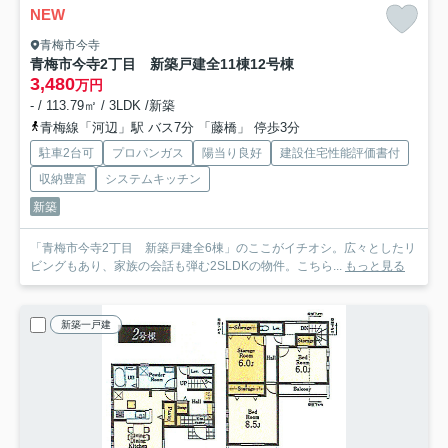
NEW
青梅市今寺
青梅市今寺2丁目 新築戸建全11棟
12号棟
3,480
万円
- / 113.79㎡ / 3LDK /新築
青梅線「河辺」駅 バス7分 「藤橋」 停歩3分
駐車2台可
プロパンガス
陽当り良好
建設住宅性能評価書付
収納豊富
システムキッチン
新築
「青梅市今寺2丁目 新築戸建全6棟」のここがイチオシ。広々としたリ
ビングもあり、家族の会話も弾む2SLDKの物件。こちら...
もっと見る
新築一戸建