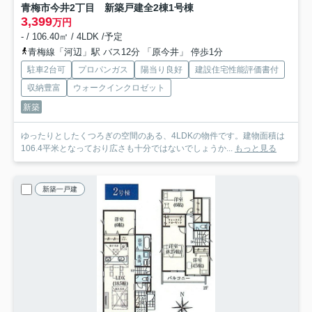
青梅市今井2丁目 新築戸建全2棟
1号棟
3,399
万円
- / 106.40㎡ / 4LDK /予定
青梅線「河辺」駅 バス12分 「原今井」 停歩1分
駐車2台可
プロパンガス
陽当り良好
建設住宅性能評価書付
収納豊富
ウォークインクロゼット
新築
ゆったりとしたくつろぎの空間のある、4LDKの物件です。建物面積は
106.4平米となっており広さも十分ではないでしょうか...
もっと見る
新築一戸建