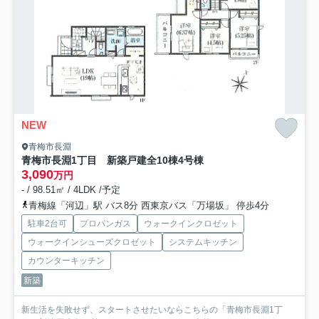
NEW
青梅市長淵
青梅市長淵1丁目 新築戸建全10棟
4号棟
3,090
万円
- / 98.51㎡ / 4LDK /予定
青梅線「河辺」駅 バス8分 西東京バス「万場坂」 停歩4分
駐車2台可
プロパンガス
ウォークインクロゼット
ウォークインシューズクロゼット
システムキッチン
カウンターキッチン
新築
新生活を失敗せず、スタートさせたいならこちらの「青梅市長淵1丁