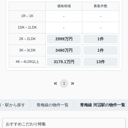
価格相場
募集件数
-
-
1R～1K
-
-
1DK～1LDK
2999万円
1件
2K～2LDK
3480万円
1件
3K～3LDK
3179.1万円
13件
4K～4LDK以上
1
線・駅から探す
青梅線の物件一覧
青梅線 河辺駅の物件一覧
おすすめこだわり特集