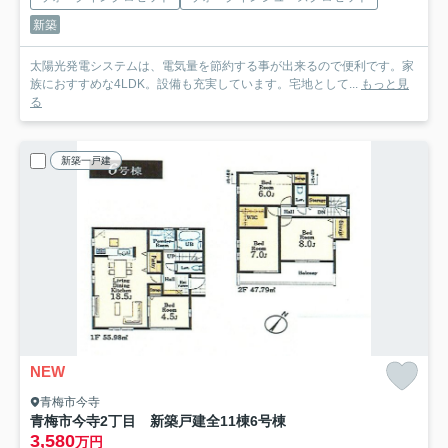
新築
太陽光発電システムは、電気量を節約する事が出来るので便利です。家
族におすすめな4LDK。設備も充実しています。宅地として...
もっと見
る
新築一戸建
NEW
青梅市今寺
青梅市今寺2丁目 新築戸建全11棟
6号棟
3,580
万円