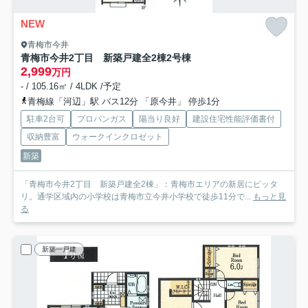
NEW
青梅市今井
青梅市今井2丁目 新築戸建全2棟
2号棟
2,999
万円
- / 105.16㎡ / 4LDK /予定
青梅線「河辺」駅 バス12分 「原今井」 停歩1分
駐車2台可
プロパンガス
陽当り良好
建設住宅性能評価書付
収納豊富
ウォークインクロゼット
新築
「青梅市今井2丁目 新築戸建全2棟」：青梅市エリアの新居にピッタ
リ。通学区域内の小学校は青梅市立今井小学校で徒歩11分で...
もっと見
る
新築一戸建