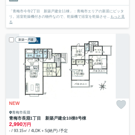
「青梅市今寺2丁目 新築戸建全11棟」：青梅市エリアの新居にピッタ
リ。浴室乾燥機付きの物件なので、乾燥機で浴室を乾燥させ...
もっと見
る
新築一戸建
NEW
青梅市長淵
青梅市長淵1丁目 新築戸建全10棟
8号棟
2,990
万円
- / 93.15㎡ / 4LDK＋S(納戸) /予定