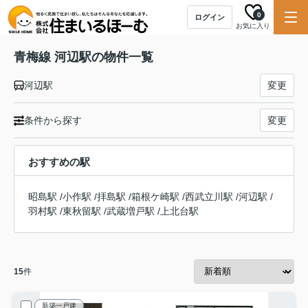
0
ログイン
お気に入り
青梅線 河辺駅の物件一覧
河辺駅
変更
条件から探す
変更
おすすめの駅
昭島駅
/
小作駅
/
拝島駅
/
箱根ケ崎駅
/
西武立川駅
/
河辺駅
/
羽村駅
/
東秋留駅
/
武蔵増戸駅
/
上北台駅
15
件
新築一戸建