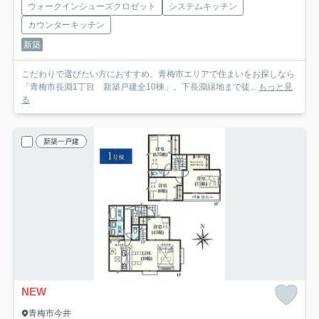
ウォークインシューズクロゼット
システムキッチン
カウンターキッチン
新築
こだわりで選びたい方におすすめ。青梅市エリアで住まいをお探しなら
「青梅市長淵1丁目 新築戸建全10棟」。下長淵緑地まで徒...
もっと見
る
新築一戸建
NEW
青梅市今井