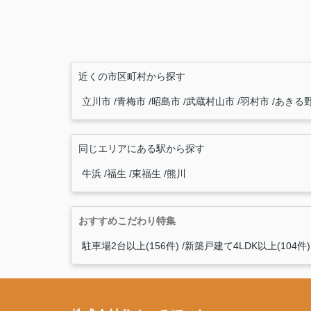
近くの市区町村から探す
立川市
青梅市
昭島市
武蔵村山市
羽村市
あきる
同じエリアにある駅から探す
牛浜
福生
東福生
熊川
おすすめこだわり特集
駐車場2台以上(156件)
新築戸建て4LDK以上(104件)