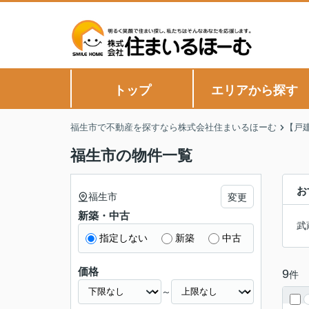
トップ
エリアから探す
福生市で不動産を探すなら株式会社住まいるほーむ
【戸
福生市の物件一覧
お
福生市
変更
新築・中古
武
指定しない
新築
中古
価格
9
件
～