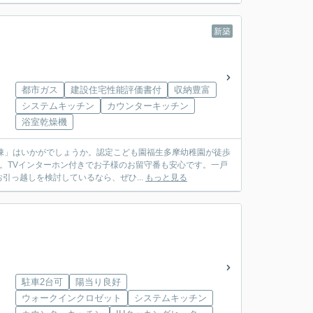
新築
都市ガス
建設住宅性能評価書付
収納豊富
システムキッチン
カウンターキッチン
浴室乾燥機
棟」はいかがでしょうか。認定こども園福生多摩幼稚園が徒歩
か。TVインターホン付きでお子様のお留守番も安心です。一戸
っ越しを検討しているなら、ぜひ...
もっと見る
駐車2台可
陽当り良好
ウォークインクロゼット
システムキッチン