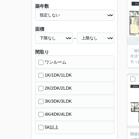
築年数
面積
～
「福
間取り
生活
ワンルーム
引っ
1K/1DK/1LDK
2K/2DK/2LDK
3K/3DK/3LDK
4K/4DK/4LDK
5K以上
開放