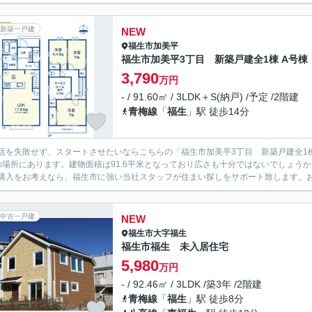
新築一戸建
NEW
福生市
加美平
福生市加美平3丁目 新築戸建全1棟 A号棟
3,790
万円
- / 91.60㎡ / 3LDK＋S(納戸) /予定 /2階建
青梅線
「
福生
」駅 徒歩14分
活を失敗せず、スタートさせたいならこちらの「福生市加美平3丁目 新築戸建全1
の場所にあります。建物面積は91.6平米となっており広さも十分ではないでしょう
購入をお考えなら、福生市に強い当社スタッフが住まい探しをサポート致します。お引
中古一戸建
NEW
福生市
大字福生
福生市福生 未入居住宅
5,980
万円
- / 92.46㎡ / 3LDK /築3年 /2階建
青梅線
「
福生
」駅 徒歩8分