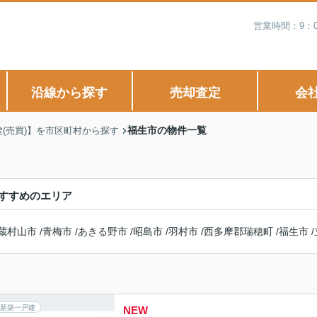
営業時間：9：
沿線から探す
売却査定
会
福生市の物件一覧
建(売買)】を市区町村から探す
すすめのエリア
蔵村山市
/
青梅市
/
あきる野市
/
昭島市
/
羽村市
/
西多摩郡瑞穂町
/
福生市
/
新築一戸建
NEW