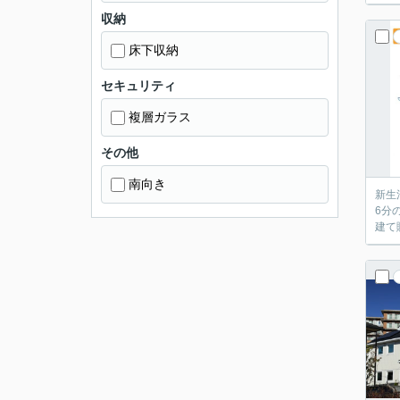
収納
床下収納
セキュリティ
複層ガラス
その他
南向き
新生
6分
建て