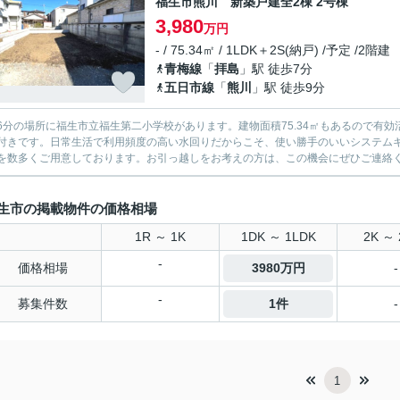
福生市熊川 新築戸建全2棟 2号棟
3,980
万円
- / 75.34㎡ / 1LDK＋2S(納戸) /予定 /2階建
青梅線
「
拝島
」駅 徒歩7分
五日市線
「
熊川
」駅 徒歩9分
6分の場所に福生市立福生第二小学校があります。建物面積75.34㎡もあるので有
付きです。日常生活で利用頻度の高い水回りだからこそ、使い勝手のいいシステム
を数多くご用意しております。お引っ越しをお考えの方は、この機会にぜひご連絡
生市の掲載物件の価格相場
1R ～ 1K
1DK ～ 1LDK
2K ～ 
-
価格相場
3980万円
-
-
募集件数
1件
-
1