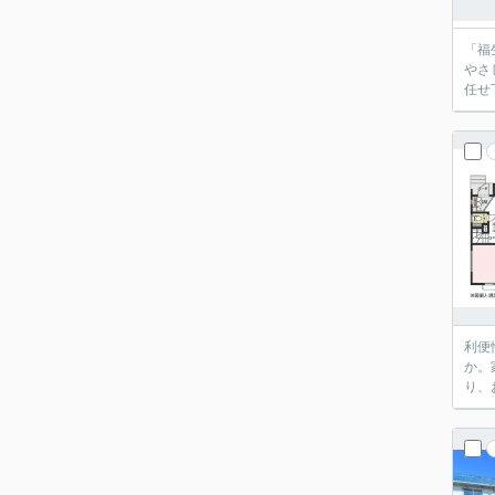
「福
やさ
任せ
利便
か。
り、