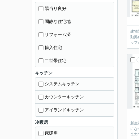
陽当り良好
閑静な住宅地
建物
リフォーム済
動拠
ッフ
輸入住宅
二世帯住宅
キッチン
システムキッチン
カウンターキッチン
アイランドキッチン
冷暖房
新生
にな
床暖房
全力