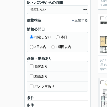
ど多
駅・バス停からの時間
すめ
建物構造
追加する
情報公開日
指定しない
本日
3日以内
1週間以内
画像・動画あり
約1
用で
画像あり
学に
動画あり
パノラマあり
条件
条件