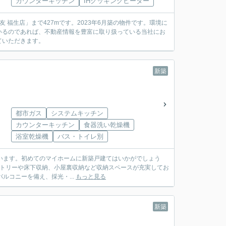
カウンターキッチン
IHクッキングヒーター
福生店」まで427mです。2023年6月築の物件です。環境に
いるのであれば、不動産情報を豊富に取り扱っている当社にお
ていただきます。
新築
都市ガス
システムキッチン
カウンターキッチン
食器洗い乾燥機
浴室乾燥機
バス・トイレ別
ています。初めてのマイホームに新築戸建てはいかがでしょう
パントリーや床下収納、小屋裏収納など収納スペースが充実してお
ルコニーを備え、採光・...
もっと見る
新築