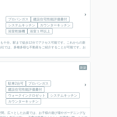
プロパンガス
建設住宅性能評価書付
システムキッチン
カウンターキッチン
浴室乾燥機
浴室１坪以上
スも十分。駅まで徒歩12分でアクセス可能です。これからの新
当社では、多種多様な不動産をご紹介することが可能です。お
新築
駐車2台可
プロパンガス
建設住宅性能評価書付
ウォークインクロゼット
システムキッチン
カウンターキッチン
な空間。広々としたお庭では、お子様の遊び場やガーデニングな