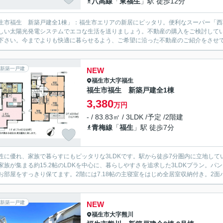
八高線
「
東福生
」駅 徒歩12分
生市福生 新築戸建全1棟」：福生市エリアの新居にピッタリ。便利なスーパー「西友 
しい太陽光発電システムでエコな生活を送りましょう。不動産の購入をご検討して
下さい。今までよりも快適に暮らせるよう、ご希望に沿った不動産のご紹介をさせ
新築一戸建
NEW
福生市
大字福生
福生市福生 新築戸建全1棟
3,380
万円
- / 83.83㎡ / 3LDK /予定 /2階建
青梅線
「
福生
」駅 徒歩7分
性に優れ、家族で暮らすにもピッタリな3LDKです。駅から徒歩7分圏内に立地し
家族が集まる約15.2帖のLDKを中心に、暮らしやすさを追求した3LDKプラン。
お部屋をすっきり保てます。2階には7.18帖の主寝室をはじめ全居室収納付き。2面バ
新築一戸建
NEW
福生市
大字熊川