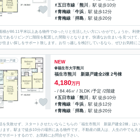
五日市線
「
熊川
」駅 徒歩10分
青梅線
「
牛浜
」駅 徒歩12分
青梅線
「
拝島
」駅 徒歩20分
面積が86.11平米以上ある物件でゆったりと生活したい方にいかがでしょうか。利
点であるリビングに階段を配置した間取りとなります。快適なお住まいを見つけて
が住まい探しをサポート致します。お引っ越しを検討しているなら、ぜひお気軽に
新築一戸建
NEW
福生市
大字熊川
福生市熊川 新築戸建全2棟 2号棟
4,180
万円
- / 84.46㎡ / 3LDK /予定 /2階建
五日市線
「
熊川
」駅 徒歩10分
青梅線
「
牛浜
」駅 徒歩12分
青梅線
「
拝島
」駅 徒歩20分
活を失敗せず、スタートさせたいならこちらの「福生市熊川 新築戸建全2棟」は
ります。駅まで徒歩10分の場所にある物件です。不動産の購入は、人生の中でも大
でサポートするので、お気軽にお問合せ下さい。