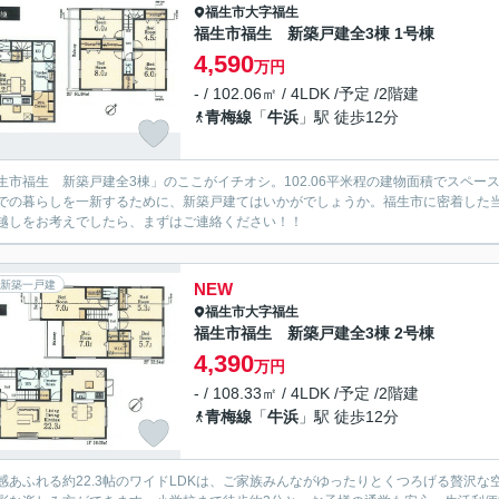
福生市
大字福生
福生市福生 新築戸建全3棟 1号棟
4,590
万円
- / 102.06㎡ / 4LDK /予定 /2階建
青梅線
「
牛浜
」駅 徒歩12分
生市福生 新築戸建全3棟」のここがイチオシ。102.06平米程の建物面積でスペー
での暮らしを一新するために、新築戸建てはいかがでしょうか。福生市に密着した
越しをお考えでしたら、まずはご連絡ください！！
新築一戸建
NEW
福生市
大字福生
福生市福生 新築戸建全3棟 2号棟
4,390
万円
- / 108.33㎡ / 4LDK /予定 /2階建
青梅線
「
牛浜
」駅 徒歩12分
感あふれる約22.3帖のワイドLDKは、ご家族みんながゆったりとくつろげる贅沢