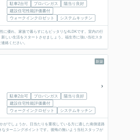
駐車2台可
プロパンガス
陽当り良好
建設住宅性能評価書付
ウォークインクロゼット
システムキッチン
便性に優れ、家族で暮らすにもピッタリな4LDKです。室内の行
、新しい生活をスタートさせましょう。福生市に強い当社スタ
ご連絡ください。
新築
駐車2台可
プロパンガス
陽当り良好
建設住宅性能評価書付
ウォークインクロゼット
システムキッチン
いかがでしょうか。日当たりを重視している方に適した南側道路
きなターニングポイントです。後悔の無いよう当社スタッフが