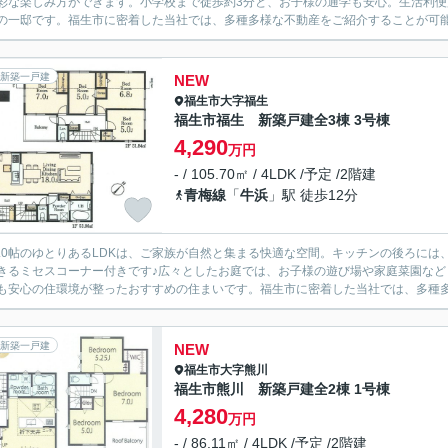
彩な楽しみ方ができます。小学校まで徒歩約3分と、お子様の通学も安心。生活利
の一邸です。福生市に密着した当社では、多種多様な不動産をご紹介することが可能で
新築一戸建
NEW
福生市
大字福生
福生市福生 新築戸建全3棟 3号棟
4,290
万円
- / 105.70㎡ / 4LDK /予定 /2階建
青梅線
「
牛浜
」駅 徒歩12分
8.0帖のゆとりあるLDKは、ご家族が自然と集まる快適な空間。キッチンの後ろに
きるミセスコーナー付きです♪広々としたお庭では、お子様の遊び場や家庭菜園など
も安心の住環境が整ったおすすめの住まいです。福生市に密着した当社では、多種多様
新築一戸建
NEW
福生市
大字熊川
福生市熊川 新築戸建全2棟 1号棟
4,280
万円
- / 86.11㎡ / 4LDK /予定 /2階建