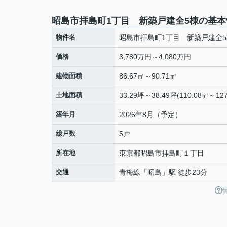
昭島市拝島町1丁目 新築戸建全5棟の基本
物件名
昭島市拝島町1丁目 新築戸建全5
価格
3,780万円～4,080万円
建物面積
86.67㎡～90.71㎡
土地面積
33.29坪～38.49坪(110.08㎡～127
築年月
2026年8月（予定）
総戸数
5戸
所在地
東京都
昭島市
拝島町
１丁目
交通
青梅線
「
昭島
」駅 徒歩23分