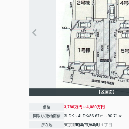
【区画図】
3,780万円～4,080万円
価格
3LDK～4LDK/86.67㎡～90.71㎡
間取り/建物面積
東京都
昭島市
拝島町
１丁目
所在地