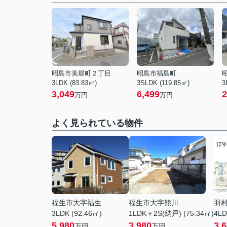
昭島市美堀町２丁目
昭島市福島町
3LDK (83.83㎡)
3SLDK (119.85㎡)
3
3,049
6,499
2
万円
万円
よく見られている物件
福生市大字福生
福生市大字熊川
羽
3LDK (92.46㎡)
1LDK＋2S(納戸) (75.34㎡)
4LD
5,980
3,980
3,
万円
万円