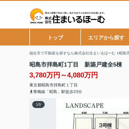
トップ
エリアから探す
福生市で不動産を探すなら株式会社住まいるほーむ
昭島
昭島市拝島町1丁目 新築戸建全5棟
3,780万円～4,080万円
東京都
昭島市
拝島町
１丁目
青梅線「昭島」駅徒歩23分
1
/
9