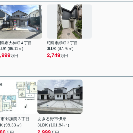
昭島市大神町４丁目
昭島市緑町３丁目
LDK (86.11㎡)
3LDK (87.76㎡)
,999
2,749
万円
万円
村市羽加美３丁目
あきる野市伊奈
K (98.33㎡)
3LDK (101.84㎡)
680
2,999
万円
万円