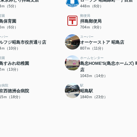
A東京みどり拝島支店
ローソン 昭島緑町一丁目店
63ｍ（5分）
448ｍ（6分）
育園
郵便局
島保育園
拝島郵便局
80ｍ（6分）
704ｍ（9分）
ーパー
スーパー
ルフジ昭島市役所通り店
オーケーストア 昭島店
74ｍ（10分）
807ｍ（11分）
稚園
ホームセンター
島すみれ幼稚園
島忠HOME'S(島忠ホームズ)
92ｍ（13分）
店
1043ｍ（14分）
合病院
駅
京西徳洲会病院
昭島駅
415ｍ（18分）
1840ｍ（23分）