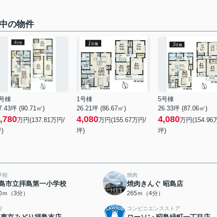
集中の物件
4号棟
1号棟
5号棟
7.43坪 (90.71㎡)
26.21坪 (86.67㎡)
26.33坪 (87.06㎡)
,780
4,080
4,080
万円(137.81万円/
万円(155.67万円/
万円(154.96
)
坪)
坪)
学校
焼肉
島市立拝島第一小学校
焼肉きんぐ 昭島店
90ｍ（3分）
265ｍ（4分）
行
コンビニエンスストア