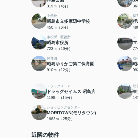
拝島公園
J
319ｍ（4分）
3
中学校
保
昭島市立多摩辺中学校
拝
450ｍ（6分）
4
市役所・区役所
ス
昭島市役所
マ
723ｍ（10分）
7
保育園
幼
昭島ゆりかご第二保育園
昭
910ｍ（12分）
9
ドラッグストア
総
ドラッグセイムス 昭島店
東
1198ｍ（15分）
1
ショッピングセンター
MORITOWN(モリタウン)
1983ｍ（25分）
近隣の物件