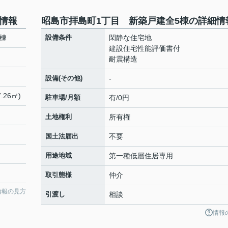
情報
昭島市拝島町1丁目 新築戸建全5棟の詳細情
棟
設備条件
閑静な住宅地
建設住宅性能評価書付
耐震構造
設備(その他)
-
.26㎡)
駐車場/月額
有/0円
土地権利
所有権
国土法届出
不要
用途地域
第一種低層住居専用
取引態様
仲介
情報の見方
引渡し
相談
情報