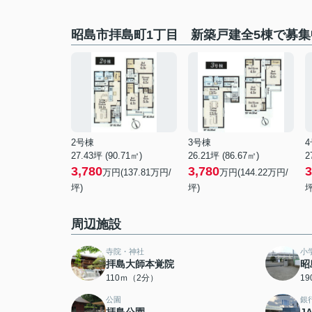
昭島市拝島町1丁目 新築戸建全5棟で募
2号棟
3号棟
27.43坪 (90.71㎡)
26.21坪 (86.67㎡)
2
3,780
3,780
3
万円(137.81万円/
万円(144.22万円/
坪)
坪)
坪
周辺施設
寺院・神社
小
拝島大師本覚院
昭
110ｍ（2分）
1
公園
銀