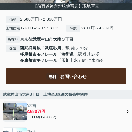
【前面道路含む現地写真】現地写真
2,680万円～2,860万円
価格
126.00㎡～142.30㎡
38.11坪～43.04坪
土地面積
坪数
東京都
武蔵村山市
大南
３丁目
所在地
西武拝島線
「
武蔵砂川
」駅 徒歩20分
交通
多摩都市モノレール
「
桜街道
」駅 徒歩24分
多摩都市モノレール
「
玉川上水
」駅 徒歩25分
お問い合わせ
無料
武蔵村山市大南3丁目 土地全3区画の販売中物件
A区画
2,680万円
38.11坪(126.00㎡)
C区画