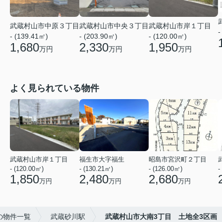
武蔵村山市中原３丁目
武蔵村山市中央３丁目
武蔵村山市岸１丁目
-
- (139.41㎡)
- (203.90㎡)
- (120.00㎡)
1,680
2,330
1,950
万円
万円
万円
よく見られている物件
武蔵村山市岸１丁目
福生市大字福生
昭島市宮沢町２丁目
- (120.00㎡)
- (130.21㎡)
- (126.00㎡)
-
1,850
2,480
2,680
万円
万円
万円
の物件一覧
武蔵砂川駅
武蔵村山市大南3丁目 土地全3区画