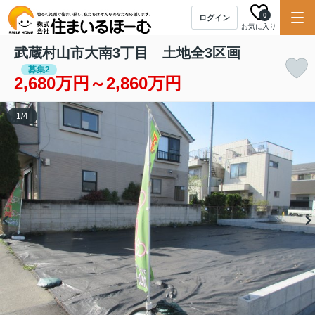
0
ログイン
お気に入り
武蔵村山市大南3丁目 土地全3区画
募集2
2,680万円～2,860万円
1
/
4