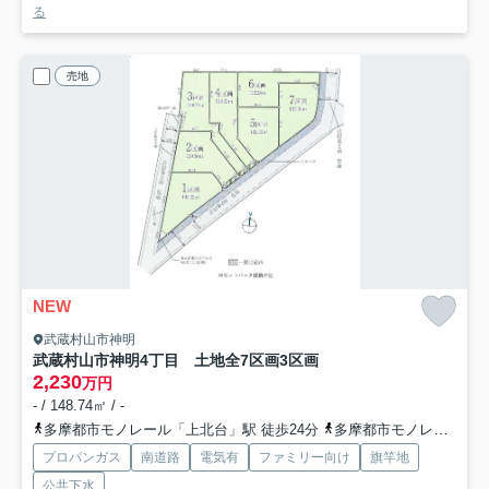
る
売地
NEW
武蔵村山市神明
武蔵村山市神明4丁目 土地全7区画
3区画
2,230
万円
- / 148.74㎡ / -
多摩都市モノレール「上北台」駅 徒歩24分
多摩都市モノレール「上北台」駅 バス6分 東京都武蔵村山市「神明橋北（東京都）」 停歩4分
プロパンガス
南道路
電気有
ファミリー向け
旗竿地
公共下水