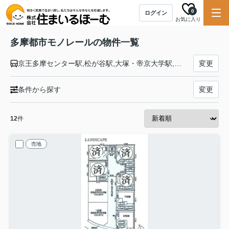
0
ログイン
お気に入り
多摩都市モノレールの物件一覧
京王多摩センター駅,松が谷駅,大塚・帝京大学駅,中央大学・明星大学駅,多摩動物公園駅,程久保駅,高幡不動駅,万願寺駅,甲州街道駅,柴崎体育館駅,立川駅,高松駅,立飛駅,泉体育館駅,砂川七番駅,玉川上水駅,桜街道駅,上北台駅
変更
条件から探す
変更
12
件
売地