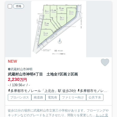
売地
NEW
武蔵村山市神明
武蔵村山市神明4丁目 土地全7区画
２区画
2,230
万円
- / 139.56㎡ / -
多摩都市モノレール「上北台」駅 徒歩24分
多摩都市モノレール「上北台」駅 バス6分 東京都武蔵村山市「神明橋北（東京都）」 停歩4分
プロパンガス
南道路
電気有
ファミリー向け
公共下水
徒歩11分の場所に武蔵村山市立第三小学校があります。フローリングや
キッチンなどのグレードを上下させたり、間取りを変更した...
もっと見