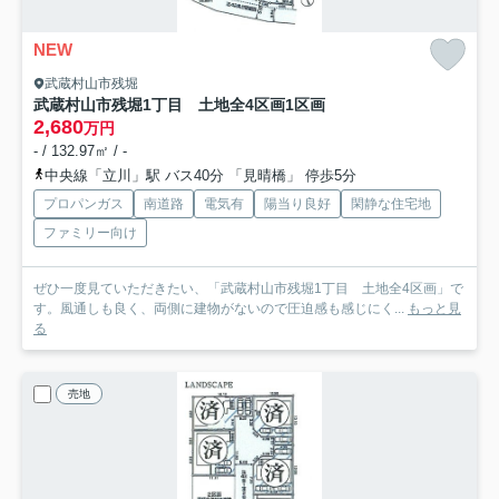
NEW
武蔵村山市残堀
武蔵村山市残堀1丁目 土地全4区画
1区画
2,680
万円
- / 132.97㎡ / -
中央線「立川」駅 バス40分 「見晴橋」 停歩5分
プロパンガス
南道路
電気有
陽当り良好
閑静な住宅地
ファミリー向け
ぜひ一度見ていただきたい、「武蔵村山市残堀1丁目 土地全4区画」で
す。風通しも良く、両側に建物がないので圧迫感も感じにく...
もっと見
る
売地