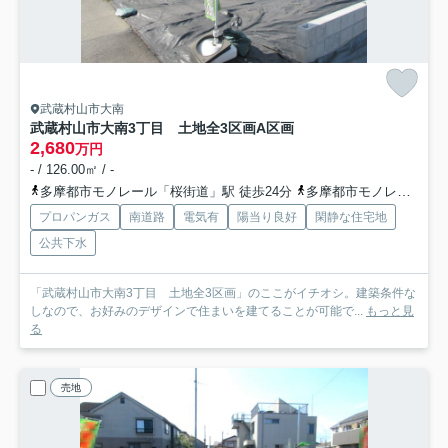
武蔵村山市大南
武蔵村山市大南3丁目 土地全3区画
A区画
2,680
万円
- / 126.00㎡ / -
多摩都市モノレール「桜街道」駅 徒歩24分
多摩都市モノレール「玉川上水」駅 徒歩25分
プロパンガス
南道路
電気有
陽当り良好
閑静な住宅地
公共下水
「武蔵村山市大南3丁目 土地全3区画」のここがイチオシ。建築条件な
しなので、お好みのデザインで住まいを建てることが可能で...
もっと見
る
売地