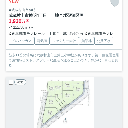
NEW
武蔵村山市神明
武蔵村山市神明4丁目 土地全7区画
6区画
1,930
万円
- / 122.38㎡ / -
多摩都市モノレール「上北台」駅 徒歩24分
多摩都市モノレール「上北台」駅 バス6分 東京都武蔵村山市「神明橋北（東京都）」 停歩4分
プロパンガス
電気有
ファミリー向け
旗竿地
公共下水
徒歩11分の場所に武蔵村山市立第三小学校があります。第一種低層住居
専用地域はストレスフリーな生活を送ることができ、静かな...
もっと見
る
売地