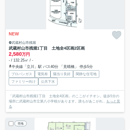
NEW
武蔵村山市残堀
武蔵村山市残堀1丁目 土地全4区画
2区画
2,580
万円
- / 132.25㎡ / -
中央線「立川」駅 バス40分 「見晴橋」 停歩5分
プロパンガス
電気有
陽当り良好
閑静な住宅地
ファミリー向け
公共下水
「武蔵村山市残堀1丁目 土地全4区画」のここがイチオシ。徒歩5分の
場所に武蔵村山市立第八小学校があります。誰もがあこがれ...
もっと見
る
売地