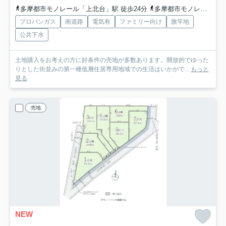
多摩都市モノレール「上北台」駅 徒歩24分
多摩都市モノレール「上北台」駅 バス6分 東京都武蔵村山市「神明橋北（東京都）」 停歩4分
プロパンガス
南道路
電気有
ファミリー向け
旗竿地
公共下水
土地購入をお考えの方に好条件の売地が多数あります。開放的でゆった
りとした街並みの第一種低層住居専用地域での生活はいかがで...
もっと
見る
売地
NEW