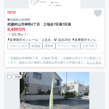
NEW
武蔵村山市神明
武蔵村山市神明4丁目 土地全7区画
7区画
2,430
万円
- / 122.35㎡ / -
多摩都市モノレール「上北台」駅 徒歩24分
多摩都市モノレール「上北台」駅 バス6分 東京都武蔵村山市「神明橋北（東京都）」 停歩4分
プロパンガス
南道路
電気有
ファミリー向け
公共下水
「武蔵村山市神明4丁目 土地全7区画」：武蔵村山市エリアの新居にピ
ッタリ。徒歩11分の場所に武蔵村山市立第三小学校があり...
もっと見る
売地