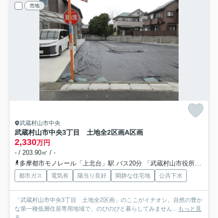
売地
武蔵村山市中央
武蔵村山市中央3丁目 土地全2区画
A区画
2,330
万円
- / 203.90㎡ / -
多摩都市モノレール「上北台」駅 バス20分 「武蔵村山市役所」 停歩4分
都市ガス
電気有
陽当り良好
閑静な住宅地
公共下水
「武蔵村山市中央3丁目 土地全2区画」のここがイチオシ。自然の豊か
な第一種低層住居専用地域で、のびのびと暮らしてみません...
もっと見
る