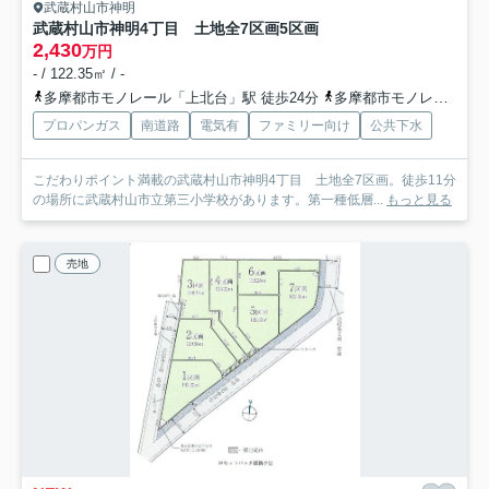
武蔵村山市神明
武蔵村山市神明4丁目 土地全7区画
5区画
2,430
万円
- / 122.35㎡ / -
多摩都市モノレール「上北台」駅 徒歩24分
多摩都市モノレール「上北台」駅 バス6分 東京都武蔵村山市「神明橋北（東京都）」 停歩4分
プロパンガス
南道路
電気有
ファミリー向け
公共下水
こだわりポイント満載の武蔵村山市神明4丁目 土地全7区画。徒歩11分
の場所に武蔵村山市立第三小学校があります。第一種低層...
もっと見る
売地