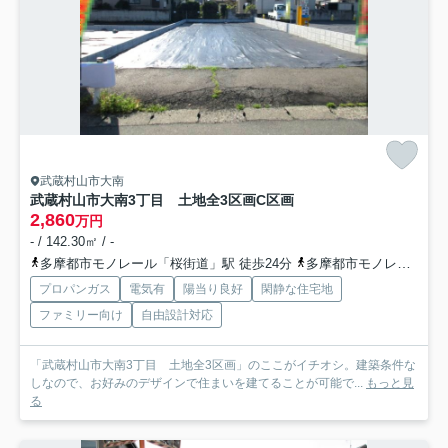
武蔵村山市大南
武蔵村山市大南3丁目 土地全3区画
C区画
2,860
万円
- / 142.30㎡ / -
多摩都市モノレール「桜街道」駅 徒歩24分
多摩都市モノレール「玉川上水」駅 徒歩25分
プロパンガス
電気有
陽当り良好
閑静な住宅地
ファミリー向け
自由設計対応
「武蔵村山市大南3丁目 土地全3区画」のここがイチオシ。建築条件な
しなので、お好みのデザインで住まいを建てることが可能で...
もっと見
る