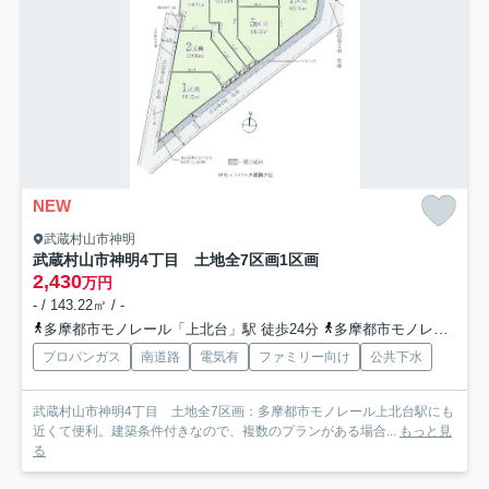
NEW
武蔵村山市神明
武蔵村山市神明4丁目 土地全7区画
1区画
2,430
万円
- / 143.22㎡ / -
多摩都市モノレール「上北台」駅 徒歩24分
多摩都市モノレール「上北台」駅 バス6分 東京都武蔵村山市「神明橋北（東京都）」 停歩4分
プロパンガス
南道路
電気有
ファミリー向け
公共下水
武蔵村山市神明4丁目 土地全7区画：多摩都市モノレール上北台駅にも
近くて便利。建築条件付きなので、複数のプランがある場合...
もっと見
る