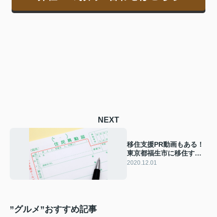
NEXT
移住支援PR動画もある！
東京都福生市に移住する
ための手続きとは？
2020.12.01
”グルメ”おすすめ記事