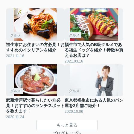
グルメ
グルメ
福生市にお住まいの方必見！お
福生市で人気のB級グルメであ
すすめのイタリアンを紹介
る福生ドッグを紹介！特徴や買
えるお店は？
2021.11.16
2021.03.16
グルメ
グルメ
武蔵増戸駅で暮らしたい方必
東京都福生市にある人気のパン
見！おすすめのランチスポット
屋を2店舗ご紹介！
を教えます！
2020.10.06
2020.11.24
もっと見る
ブログトップへ