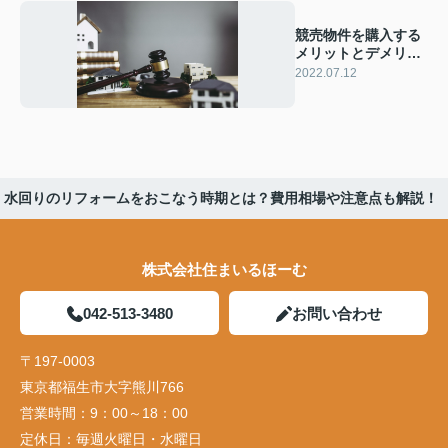
競売物件を購入する
メリットとデメリッ
トとは？
2022.07.12
水回りのリフォームをおこなう時期とは？費用相場や注意点も解説！
株式会社住まいるほーむ
042-513-3480
お問い合わせ
〒197-0003
東京都福生市大字熊川766
営業時間：
9：00～18：00
定休日：
毎週火曜日・水曜日