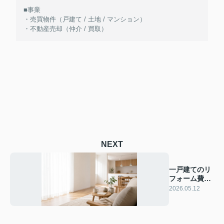
■事業
・売買物件（戸建て / 土地 / マンション）
・不動産売却（仲介 / 買取）
NEXT
一戸建てのリ
フォーム費用
は？築年数別
2026.05.12
の優先順位や
安く抑える方
法も解説