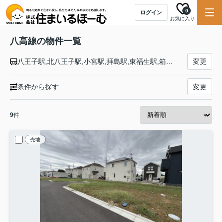
0
ログイン
お気に入り
八高線の物件一覧
八王子駅,北八王子駅,小宮駅,拝島駅,東福生駅,箱根ケ崎駅,金子駅,東飯能駅,高麗川駅,毛呂駅,越生駅,明覚駅,小川町駅,竹沢駅,折原駅,寄居駅,用土駅,松久駅,児玉駅,丹荘駅,群馬藤岡駅,北藤岡駅,倉賀野駅,高崎駅
変更
条件から探す
変更
9
件
売地