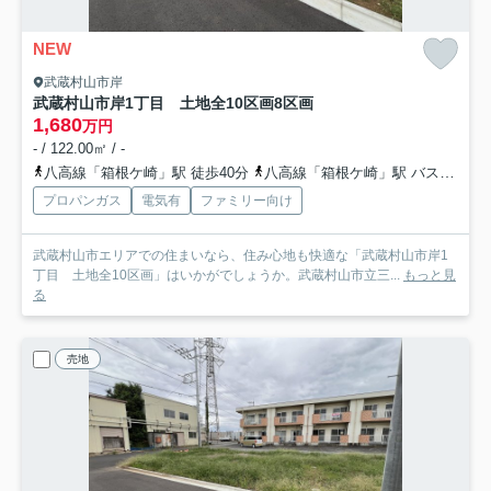
NEW
武蔵村山市岸
武蔵村山市岸1丁目 土地全10区画
8区画
1,680
万円
- / 122.00㎡ / -
八高線「箱根ケ崎」駅 徒歩40分
八高線「箱根ケ崎」駅 バス7分 「三ツ木地区会館」 停歩3分
プロパンガス
電気有
ファミリー向け
武蔵村山市エリアでの住まいなら、住み心地も快適な「武蔵村山市岸1
丁目 土地全10区画」はいかがでしょうか。武蔵村山市立三...
もっと見
る
売地