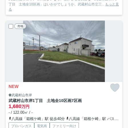
丁目 土地全10区画」はいかがでしょうか。武蔵村山市立三...
もっと見
る
売地
NEW
武蔵村山市岸
武蔵村山市岸1丁目 土地全10区画
7区画
1,680
万円
- / 122.00㎡ / -
八高線「箱根ケ崎」駅 徒歩40分
八高線「箱根ケ崎」駅 バス7分 「三ツ木地区会館」 停歩3分
プロパンガス
電気有
ファミリー向け