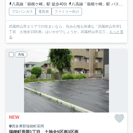
八高線「箱根ケ崎」駅 徒歩40分
八高線「箱根ケ崎」駅 バス7分 「三ツ木地区会館」 停歩3分
プロパンガス
電気有
ファミリー向け
武蔵村山市エリアでの住まいなら、住み心地も快適な「武蔵村山市岸1
丁目 土地全10区画」はいかがでしょうか。武蔵村山市立三...
もっと見
る
売地
NEW
西多摩郡瑞穂町長岡
瑞穂町長岡1丁目 土地全5区画
3区画