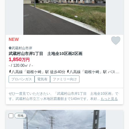
NEW
武蔵村山市岸
武蔵村山市岸1丁目 土地全10区画
2区画
1,850
万円
- / 120.00㎡ / -
八高線「箱根ケ崎」駅 徒歩40分
八高線「箱根ケ崎」駅 バス7分 「三ツ木地区会館」 停歩3分
プロパンガス
電気有
ファミリー向け
ぜひ一度見ていただきたい、「武蔵村山市岸1丁目 土地全10区画」で
す。武蔵村山市立三ッ木地区図書館まで140mです。本好...
もっと見る
売地