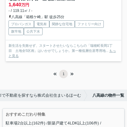
1,640
万円
- / 119.11㎡ / -
八高線「箱根ケ崎」駅 徒歩25分
プロパンガス
電気有
閑静な住宅地
ファミリー向け
旗竿地
公共下水
新生活を失敗せず、スタートさせたいならこちらの「瑞穂町長岡1丁
目 土地全5区画」はいかがでしょうか。第一種低層住居専用地...
もっ
と見る
1
市で不動産を探すなら株式会社住まいるほーむ
八高線の物件一覧
おすすめこだわり特集
駐車場2台以上(162件)
新築戸建て4LDK以上(106件)