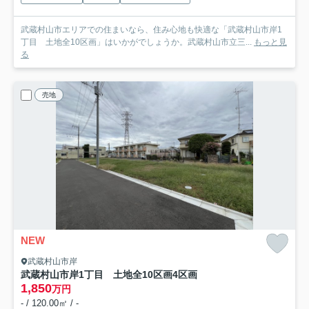
武蔵村山市エリアでの住まいなら、住み心地も快適な「武蔵村山市岸1
丁目 土地全10区画」はいかがでしょうか。武蔵村山市立三...
もっと見
る
売地
NEW
武蔵村山市岸
武蔵村山市岸1丁目 土地全10区画
4区画
1,850
万円
- / 120.00㎡ / -