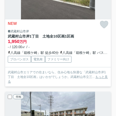
NEW
武蔵村山市岸
武蔵村山市岸1丁目 土地全10区画
1区画
1,950
万円
- / 120.00㎡ / -
八高線「箱根ケ崎」駅 徒歩40分
八高線「箱根ケ崎」駅 バス7分 「三ツ木地区会館」 停歩3分
プロパンガス
電気有
ファミリー向け
武蔵村山市エリアでの住まいなら、住み心地も快適な「武蔵村山市岸1
丁目 土地全10区画」はいかがでしょうか。武蔵村山市立三...
もっと見
る
売地