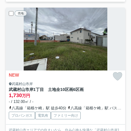
売地
NEW
武蔵村山市岸
武蔵村山市岸1丁目 土地全10区画
6区画
1,730
万円
- / 132.00㎡ / -
八高線「箱根ケ崎」駅 徒歩40分
八高線「箱根ケ崎」駅 バス7分 「三ツ木地区会館」 停歩3分
プロパンガス
電気有
ファミリー向け
武蔵村山市エリアでの住まいなら、住み心地も快適な「武蔵村山市岸1