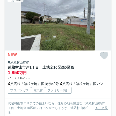
NEW
武蔵村山市岸
武蔵村山市岸1丁目 土地全10区画
5区画
1,850
万円
- / 130.00㎡ / -
八高線「箱根ケ崎」駅 徒歩40分
八高線「箱根ケ崎」駅 バス7分 「三ツ木地区会館」 停歩3分
プロパンガス
電気有
ファミリー向け
武蔵村山市エリアでの住まいなら、住み心地も快適な「武蔵村山市岸1
丁目 土地全10区画」はいかがでしょうか。武蔵村山市立三...
もっと見
る