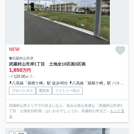
NEW
武蔵村山市岸
武蔵村山市岸1丁目 土地全10区画
3区画
1,850
万円
- / 120.00㎡ / -
八高線「箱根ケ崎」駅 徒歩40分
八高線「箱根ケ崎」駅 バス7分 「三ツ木地区会館」 停歩3分
プロパンガス
電気有
ファミリー向け
武蔵村山市エリアでの住まいなら、住み心地も快適な「武蔵村山市岸1
丁目 土地全10区画」はいかがでしょうか。武蔵村山市立三...
もっと見
る
売地