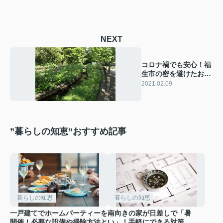
NEXT
コロナ禍でも安心！福
生市の密を避けたおす
すめの公園
2021.02.09
”暮らしの知恵”おすすめ記事
暮らしの知恵
暮らしの知恵
一戸建てでホームパーティーを
南向きの家が日差しで「暑
開催！必要な設備や掃除方法と
い」！手軽にできる対策