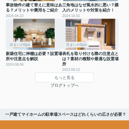
事故物件の建て替えに意味はあ
三角地はなぜ風水的に悪い？購
る？メリットや費用をご紹介
入のメリットや対策を紹介！
2025.04.22
2024.10.01
住まいの悩み
住まいの悩み
新築住宅に神棚は必要？設置場
表札を取り付ける際の注意点と
所や注意点を解説
は？素材の種類や最適な設置場
所
2024.08.06
2023.09.12
もっと見る
ブログトップへ
一戸建てマイホームの駐車場スペースはどれくらいの広さが必要？