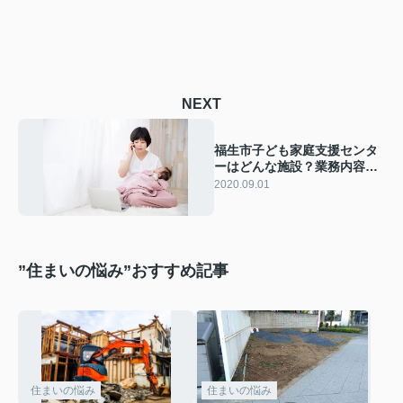
NEXT
福生市子ども家庭支援センタ
ーはどんな施設？業務内容や
ふれあいひろばについてご紹
2020.09.01
介
”住まいの悩み”おすすめ記事
住まいの悩み
住まいの悩み