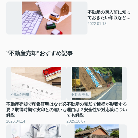
不動産の購入前に知っ
ておきたい年収などの
目安を解説
2022.01.18
”不動産売却”おすすめ記事
不動産売却
不動産売却
不動産売却で印鑑証明はなぜ必
不動産の売却で擁壁が影響する
要？取得時期や実印との違いも
理由は？安全性や対応策につい
解説
ても解説
2026.04.14
2025.10.07