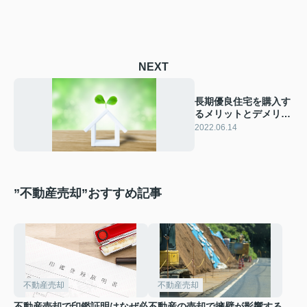
NEXT
長期優良住宅を購入す
るメリットとデメリッ
トを解説！
2022.06.14
”不動産売却”おすすめ記事
不動産売却
不動産売却
不動産売却で印鑑証明はなぜ必
不動産の売却で擁壁が影響する