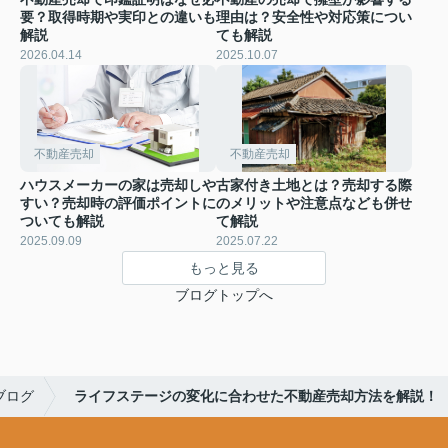
要？取得時期や実印との違いも
理由は？安全性や対応策につい
解説
ても解説
2026.04.14
2025.10.07
不動産売却
不動産売却
ハウスメーカーの家は売却しや
古家付き土地とは？売却する際
すい？売却時の評価ポイントに
のメリットや注意点なども併せ
ついても解説
て解説
2025.09.09
2025.07.22
もっと見る
ブログトップへ
ブログ
ライフステージの変化に合わせた不動産売却方法を解説！