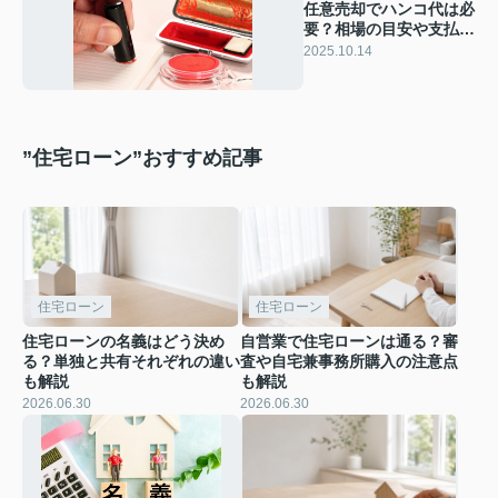
任意売却でハンコ代は必
要？相場の目安や支払う
ケースも解説
2025.10.14
”住宅ローン”おすすめ記事
住宅ローン
住宅ローン
住宅ローンの名義はどう決め
自営業で住宅ローンは通る？審
る？単独と共有それぞれの違い
査や自宅兼事務所購入の注意点
も解説
も解説
2026.06.30
2026.06.30