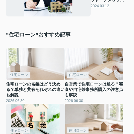
は？購入時に知っ
2024.03.12
ておきたいこと
”住宅ローン”おすすめ記事
住宅ローン
住宅ローン
住宅ローンの名義はどう決め
自営業で住宅ローンは通る？審
る？単独と共有それぞれの違い
査や自宅兼事務所購入の注意点
も解説
も解説
2026.06.30
2026.06.30
住宅ローン
住宅ローン