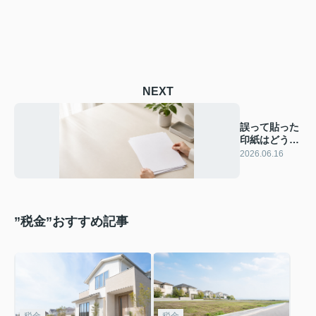
NEXT
誤って貼った
印紙はどうな
る？不動産取
2026.06.16
での還付手続
きや注意点も
解説引
”税金”おすすめ記事
税金
税金