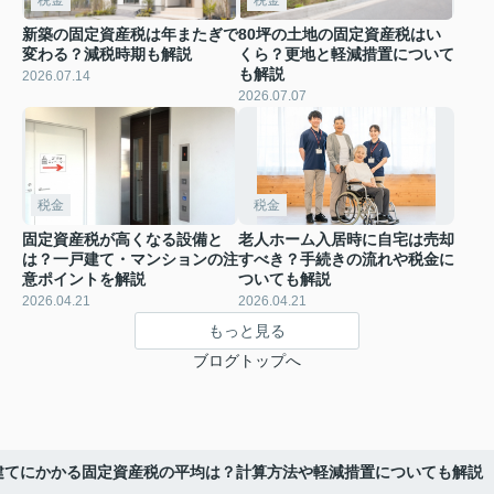
新築の固定資産税は年またぎで
80坪の土地の固定資産税はい
変わる？減税時期も解説
くら？更地と軽減措置について
も解説
2026.07.14
2026.07.07
税金
税金
固定資産税が高くなる設備と
老人ホーム入居時に自宅は売却
は？一戸建て・マンションの注
すべき？手続きの流れや税金に
意ポイントを解説
ついても解説
2026.04.21
2026.04.21
もっと見る
ブログトップへ
建てにかかる固定資産税の平均は？計算方法や軽減措置についても解説