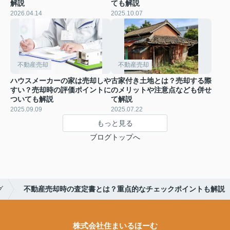
解説
ても解説
2026.04.14
2025.10.07
不動産売却
不動産売却
ハウスメーカーの家は売却しや
古家付き土地とは？売却する際
すい？売却時の評価ポイントに
のメリットや注意点なども併せ
ついても解説
て解説
2025.09.09
2025.07.22
もっと見る
ブログトップへ
グ
不動産売却時の査定書とは？重点的なチェックポイントも解説
株式会社住まいるほーむ