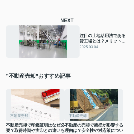
NEXT
注目の土地活用法である
貸工場とは？メリット・
デメリットを解説
2025.03.04
”不動産売却”おすすめ記事
不動産売却
不動産売却
不動産売却で印鑑証明はなぜ必
不動産の売却で擁壁が影響する
要？取得時期や実印との違いも
理由は？安全性や対応策につい